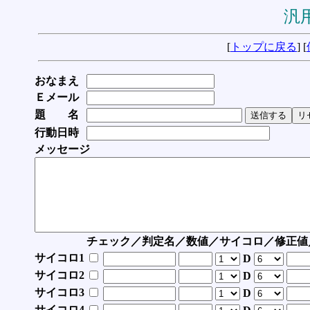
汎用
[
トップに戻る
] [
おなまえ
Ｅメール
題 名
行動日時
メッセージ
チェック／判定名／数値／サイコロ／修正値
サイコロ1
D
サイコロ2
D
サイコロ3
D
サイコロ4