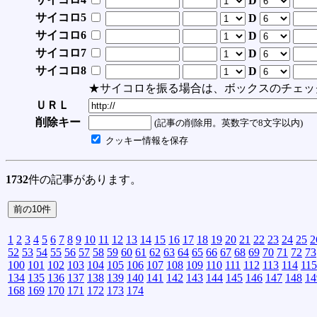
D
サイコロ5
D
サイコロ6
D
サイコロ7
D
サイコロ8
D
★サイコロを振る場合は、ボックスのチェッ
ＵＲＬ
削除キー
(記事の削除用。英数字で8文字以内)
クッキー情報を保存
1732
件の記事があります。
1
2
3
4
5
6
7
8
9
10
11
12
13
14
15
16
17
18
19
20
21
22
23
24
25
2
52
53
54
55
56
57
58
59
60
61
62
63
64
65
66
67
68
69
70
71
72
73
100
101
102
103
104
105
106
107
108
109
110
111
112
113
114
115
134
135
136
137
138
139
140
141
142
143
144
145
146
147
148
14
168
169
170
171
172
173
174