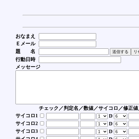
おなまえ
Ｅメール
題 名
行動日時
メッセージ
チェック／判定名／数値／サイコロ／修正値
サイコロ1
D
サイコロ2
D
サイコロ3
D
サイコロ4