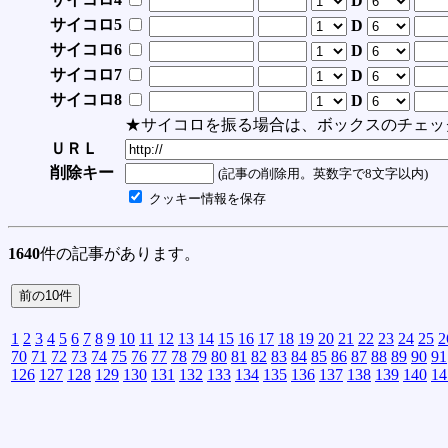
D
サイコロ5
D
サイコロ6
D
サイコロ7
D
サイコロ8
D
★サイコロを振る場合は、ボックスのチェッ
ＵＲＬ
削除キー
(記事の削除用。英数字で8文字以内)
クッキー情報を保存
1640
件の記事があります。
1
2
3
4
5
6
7
8
9
10
11
12
13
14
15
16
17
18
19
20
21
22
23
24
25
2
70
71
72
73
74
75
76
77
78
79
80
81
82
83
84
85
86
87
88
89
90
91
126
127
128
129
130
131
132
133
134
135
136
137
138
139
140
14