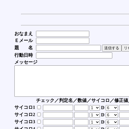
おなまえ
Ｅメール
題 名
行動日時
メッセージ
チェック／判定名／数値／サイコロ／修正値
サイコロ1
D
サイコロ2
D
サイコロ3
D
サイコロ4