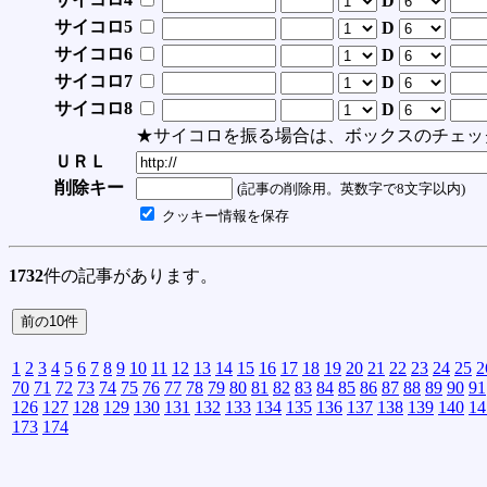
D
サイコロ5
D
サイコロ6
D
サイコロ7
D
サイコロ8
D
★サイコロを振る場合は、ボックスのチェッ
ＵＲＬ
削除キー
(記事の削除用。英数字で8文字以内)
クッキー情報を保存
1732
件の記事があります。
1
2
3
4
5
6
7
8
9
10
11
12
13
14
15
16
17
18
19
20
21
22
23
24
25
2
70
71
72
73
74
75
76
77
78
79
80
81
82
83
84
85
86
87
88
89
90
91
126
127
128
129
130
131
132
133
134
135
136
137
138
139
140
14
173
174