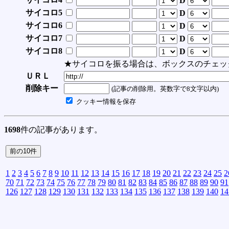
D
サイコロ5
D
サイコロ6
D
サイコロ7
D
サイコロ8
D
★サイコロを振る場合は、ボックスのチェッ
ＵＲＬ
削除キー
(記事の削除用。英数字で8文字以内)
クッキー情報を保存
1698
件の記事があります。
1
2
3
4
5
6
7
8
9
10
11
12
13
14
15
16
17
18
19
20
21
22
23
24
25
2
70
71
72
73
74
75
76
77
78
79
80
81
82
83
84
85
86
87
88
89
90
91
126
127
128
129
130
131
132
133
134
135
136
137
138
139
140
14