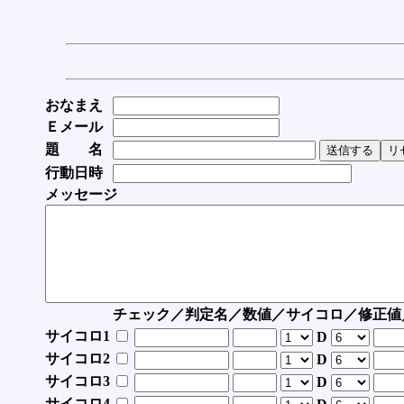
おなまえ
Ｅメール
題 名
行動日時
メッセージ
チェック／判定名／数値／サイコロ／修正値
サイコロ1
D
サイコロ2
D
サイコロ3
D
サイコロ4