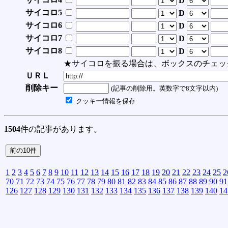
D
サイコロ5
D
サイコロ6
D
サイコロ7
D
サイコロ8
D
★サイコロを振る場合は、ボックスのチェッ
ＵＲＬ
削除キー
(記事の削除用。英数字で8文字以内)
クッキー情報を保存
1504
件の記事があります。
1
2
3
4
5
6
7
8
9
10
11
12
13
14
15
16
17
18
19
20
21
22
23
24
25
2
70
71
72
73
74
75
76
77
78
79
80
81
82
83
84
85
86
87
88
89
90
91
126
127
128
129
130
131
132
133
134
135
136
137
138
139
140
14