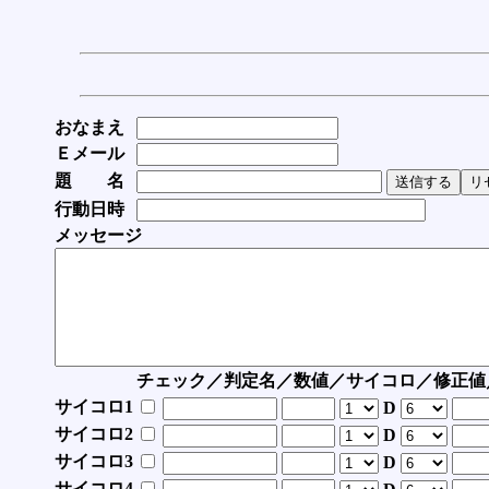
おなまえ
Ｅメール
題 名
行動日時
メッセージ
チェック／判定名／数値／サイコロ／修正値
サイコロ1
D
サイコロ2
D
サイコロ3
D
サイコロ4