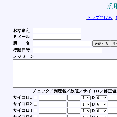
汎用
[
トップに戻る
] [
おなまえ
Ｅメール
題 名
行動日時
メッセージ
チェック／判定名／数値／サイコロ／修正値
サイコロ1
D
サイコロ2
D
サイコロ3
D
サイコロ4