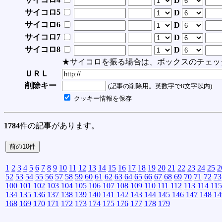
D
サイコロ5
D
サイコロ6
D
サイコロ7
D
サイコロ8
D
★サイコロを振る場合は、ボックスのチェッ
ＵＲＬ
削除キー
(記事の削除用。英数字で8文字以内)
クッキー情報を保存
1784
件の記事があります。
1
2
3
4
5
6
7
8
9
10
11
12
13
14
15
16
17
18
19
20
21
22
23
24
25
2
52
53
54
55
56
57
58
59
60
61
62
63
64
65
66
67
68
69
70
71
72
73
100
101
102
103
104
105
106
107
108
109
110
111
112
113
114
115
134
135
136
137
138
139
140
141
142
143
144
145
146
147
148
14
168
169
170
171
172
173
174
175
176
177
178
179