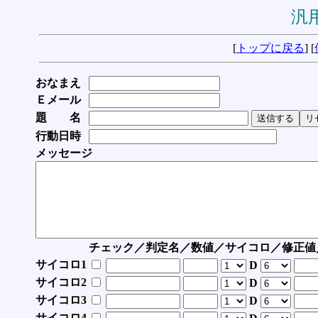
汎用
[
トップに戻る
] [
おなまえ
Ｅメール
題 名
行動日時
メッセージ
チェック／判定名／数値／サイコロ／修正値
サイコロ1
D
サイコロ2
D
サイコロ3
D
サイコロ4