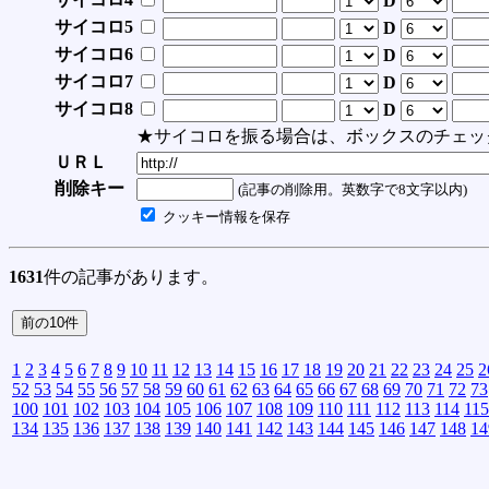
D
サイコロ5
D
サイコロ6
D
サイコロ7
D
サイコロ8
D
★サイコロを振る場合は、ボックスのチェッ
ＵＲＬ
削除キー
(記事の削除用。英数字で8文字以内)
クッキー情報を保存
1631
件の記事があります。
1
2
3
4
5
6
7
8
9
10
11
12
13
14
15
16
17
18
19
20
21
22
23
24
25
2
52
53
54
55
56
57
58
59
60
61
62
63
64
65
66
67
68
69
70
71
72
73
100
101
102
103
104
105
106
107
108
109
110
111
112
113
114
115
134
135
136
137
138
139
140
141
142
143
144
145
146
147
148
14