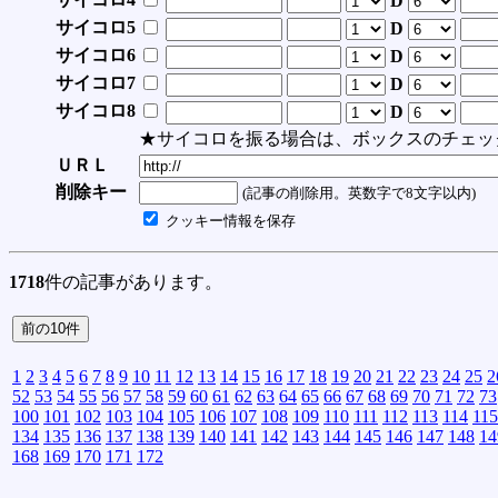
D
サイコロ5
D
サイコロ6
D
サイコロ7
D
サイコロ8
D
★サイコロを振る場合は、ボックスのチェッ
ＵＲＬ
削除キー
(記事の削除用。英数字で8文字以内)
クッキー情報を保存
1718
件の記事があります。
1
2
3
4
5
6
7
8
9
10
11
12
13
14
15
16
17
18
19
20
21
22
23
24
25
2
52
53
54
55
56
57
58
59
60
61
62
63
64
65
66
67
68
69
70
71
72
73
100
101
102
103
104
105
106
107
108
109
110
111
112
113
114
115
134
135
136
137
138
139
140
141
142
143
144
145
146
147
148
14
168
169
170
171
172