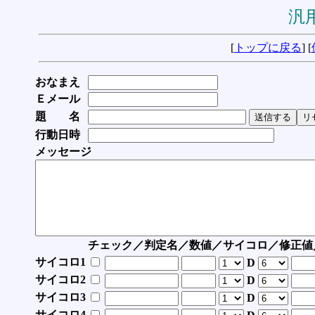
汎用
[
トップに戻る
] [
おなまえ
Ｅメール
題 名
行動日時
メッセージ
チェック／判定名／数値／サイコロ／修正値
サイコロ1
D
サイコロ2
D
サイコロ3
D
サイコロ4