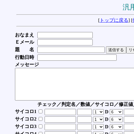
汎用
[
トップに戻る
] [
おなまえ
Ｅメール
題 名
行動日時
メッセージ
チェック／判定名／数値／サイコロ／修正値
サイコロ1
D
サイコロ2
D
サイコロ3
D
サイコロ4