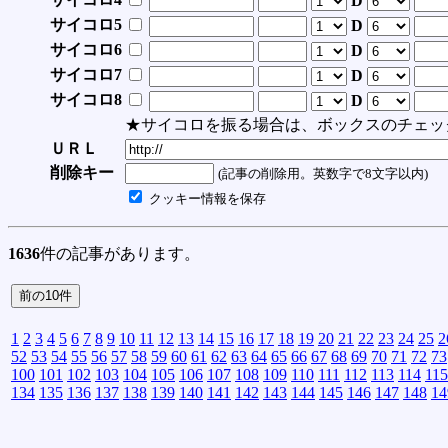
D
サイコロ5
D
サイコロ6
D
サイコロ7
D
サイコロ8
D
★サイコロを振る場合は、ボックスのチェッ
ＵＲＬ
削除キー
(記事の削除用。英数字で8文字以内)
クッキー情報を保存
1636
件の記事があります。
1
2
3
4
5
6
7
8
9
10
11
12
13
14
15
16
17
18
19
20
21
22
23
24
25
2
52
53
54
55
56
57
58
59
60
61
62
63
64
65
66
67
68
69
70
71
72
73
100
101
102
103
104
105
106
107
108
109
110
111
112
113
114
115
134
135
136
137
138
139
140
141
142
143
144
145
146
147
148
14