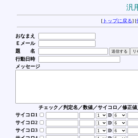
汎用
[
トップに戻る
] [
おなまえ
Ｅメール
題 名
行動日時
メッセージ
チェック／判定名／数値／サイコロ／修正値
サイコロ1
D
サイコロ2
D
サイコロ3
D
サイコロ4