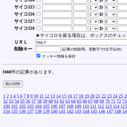
D
サイコロ5
D
サイコロ6
D
サイコロ7
D
サイコロ8
D
★サイコロを振る場合は、ボックスのチェッ
ＵＲＬ
削除キー
(記事の削除用。英数字で8文字以内)
クッキー情報を保存
1660
件の記事があります。
1
2
3
4
5
6
7
8
9
10
11
12
13
14
15
16
17
18
19
20
21
22
23
24
25
2
52
53
54
55
56
57
58
59
60
61
62
63
64
65
66
67
68
69
70
71
72
73
100
101
102
103
104
105
106
107
108
109
110
111
112
113
114
115
134
135
136
137
138
139
140
141
142
143
144
145
146
147
148
14