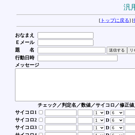
汎用
[
トップに戻る
] [
おなまえ
Ｅメール
題 名
行動日時
メッセージ
チェック／判定名／数値／サイコロ／修正値
サイコロ1
D
サイコロ2
D
サイコロ3
D
サイコロ4