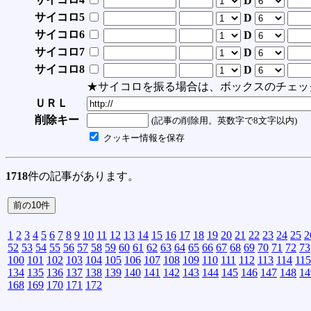
D
サイコロ5
D
サイコロ6
D
サイコロ7
D
サイコロ8
D
★サイコロを振る場合は、ボックスのチェッ
ＵＲＬ
削除キー
(記事の削除用。英数字で8文字以内)
クッキー情報を保存
1718
件の記事があります。
1
2
3
4
5
6
7
8
9
10
11
12
13
14
15
16
17
18
19
20
21
22
23
24
25
2
52
53
54
55
56
57
58
59
60
61
62
63
64
65
66
67
68
69
70
71
72
73
100
101
102
103
104
105
106
107
108
109
110
111
112
113
114
115
134
135
136
137
138
139
140
141
142
143
144
145
146
147
148
14
168
169
170
171
172