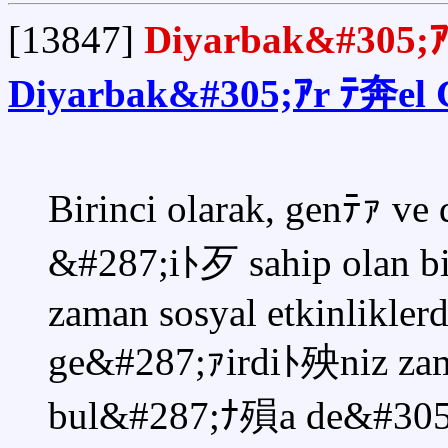
[13847]
Diyarbak&#305;ｱr
Diyarbak&#305;ｱr ﾃ奔el
Birinci olarak, genﾃｧ v
&#287;iﾄ歹 sahip olan b
zaman sosyal etkinliklerd
ge&#287;ｧirdiﾄ殃niz zam
bul&#287;ﾅ殞a de&#305