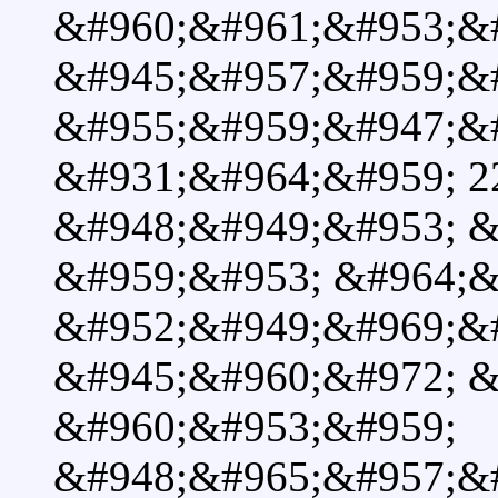
&#960;&#961;&#953;&
&#945;&#957;&#959;&
&#955;&#959;&#947;&#
&#931;&#964;&#959; 2
&#948;&#949;&#953; &
&#959;&#953; &#964;&
&#952;&#949;&#969;&
&#945;&#960;&#972; &
&#960;&#953;&#959;
&#948;&#965;&#957;&