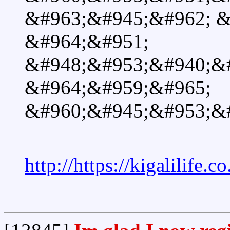
&#963;&#945;&#962; &
&#964;&#951;
&#948;&#953;&#940;&
&#964;&#959;&#965;
&#960;&#945;&#953;&#
http://https://kigalilife.