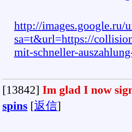
http://images.google.ru/u
sa=t&url=https://collis
mit-schneller-auszahlung
[13842]
Im glad I now sig
spins
[
返信
]