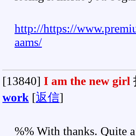
http://https://www.premi
aams/
[13840]
I am the new girl
work
[
返信
]
%% With thanks. Quite a 