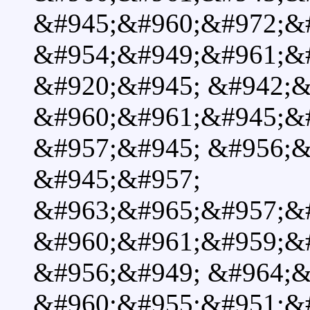
&#945;&#960;&#972;&
&#954;&#949;&#961;&#
&#920;&#945; &#942;&
&#960;&#961;&#945;&
&#957;&#945; &#956;&
&#945;&#957;
&#963;&#965;&#957;&
&#960;&#961;&#959;&
&#956;&#949; &#964;&
&#960;&#955;&#951;&