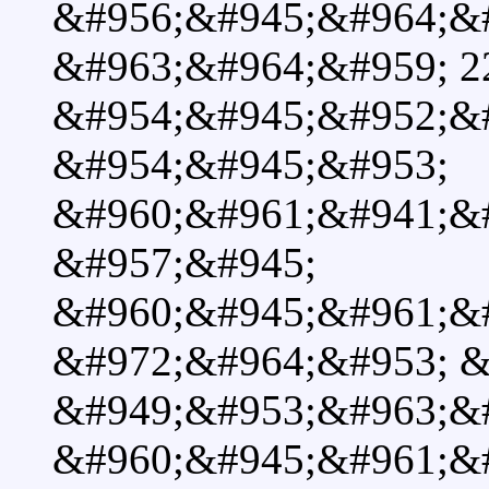
&#956;&#945;&#964;&
&#963;&#964;&#959; 2
&#954;&#945;&#952;&
&#954;&#945;&#953;
&#960;&#961;&#941;&
&#957;&#945;
&#960;&#945;&#961;&
&#972;&#964;&#953; &
&#949;&#953;&#963;&
&#960;&#945;&#961;&