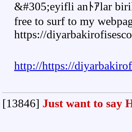
&#305;eyifli anﾄｱlar bi
free to surf to my webpa
https://diyarbakirofisesco
http://https://diyarbakiro
[13846]
Just want to say H