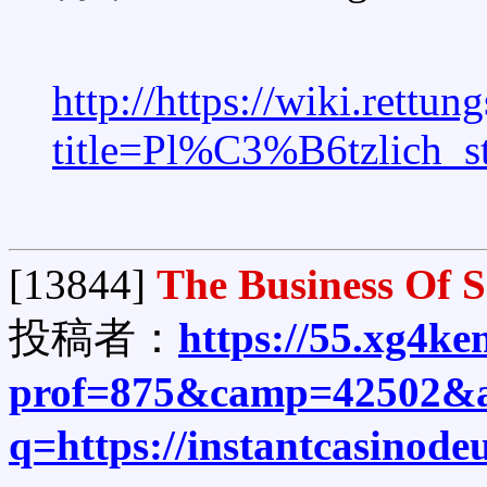
http://https://wiki.rettu
title=Pl%C3%B6tzlich
[13844]
The Business Of 
投稿者：
https://55.xg4ke
prof=875&camp=42502&af
q=https://instantcasinode