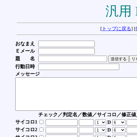
汎用 
[
トップに戻る
] [
おなまえ
Ｅメール
題 名
行動日時
メッセージ
チェック／判定名／数値／サイコロ／修正値
サイコロ1
D
サイコロ2
D