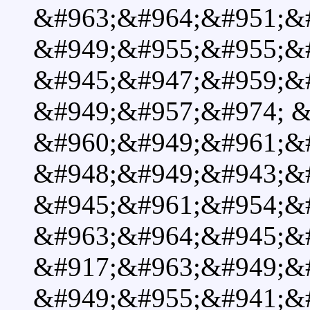
&#963;&#964;&#951;&#
&#949;&#955;&#955;&
&#945;&#947;&#959;&#
&#949;&#957;&#974; &#
&#960;&#949;&#961;&
&#948;&#949;&#943;&
&#945;&#961;&#954;&
&#963;&#964;&#945;&#
&#917;&#963;&#949;&#
&#949;&#955;&#941;&