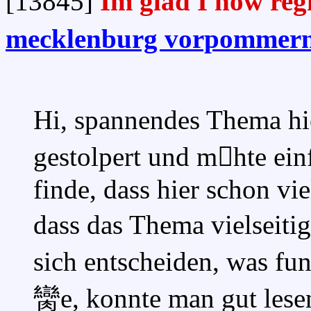
[13845]
Im glad I now reg
mecklenburg vorpommern
Hi, spannendes Thema hi
gestolpert und mhte ein
finde, dass hier schon vi
dass das Thema vielseitig 
sich entscheiden, was fun
臠e, konnte man gut lese