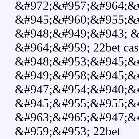
&#972;&#957;&#964;&
&#945;&#960;&#955;&#
&#948;&#949;&#943; &
&#964;&#959; 22bet cas
&#948;&#953;&#945;&
&#949;&#958;&#945;&
&#947;&#954;&#940;&
&#945;&#955;&#955;&
&#963;&#965;&#947;&
&#959;&#953; 22bet