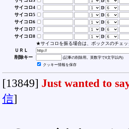
サイコロ3
D
サイコロ4
D
サイコロ5
D
サイコロ6
D
サイコロ7
D
サイコロ8
D
★サイコロを振る場合は、ボックスのチェッ
ＵＲＬ
削除キー
(記事の削除用。英数字で8文字以内)
クッキー情報を保存
[13849]
Just wanted to sa
信
]