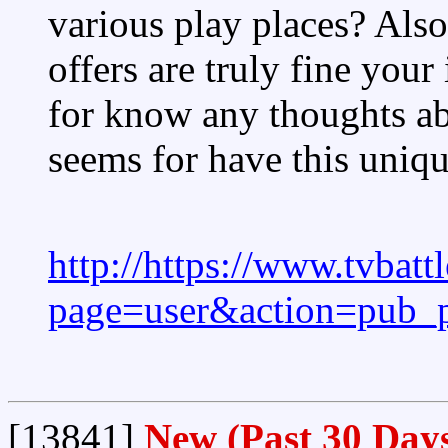
various play places? Also
offers are truly fine you
for know any thoughts abo
seems for have this uniqu
http://https://www.tvbat
page=user&action=pub_
[13841]
New (Past 30 Day