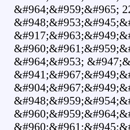
&#964;&#959;&#965; 22 
&#948;&#953;&#945;&#
&#917;&#963;&#949;&
&#960;&#961;&#959;&
&#964;&#953; &#947;&
&#941;&#967;&#949;&#
&#904;&#967;&#949;&
&#948;&#959;&#954;&
&#960;&#959;&#964;&#
&#960;&#961;&#945;&