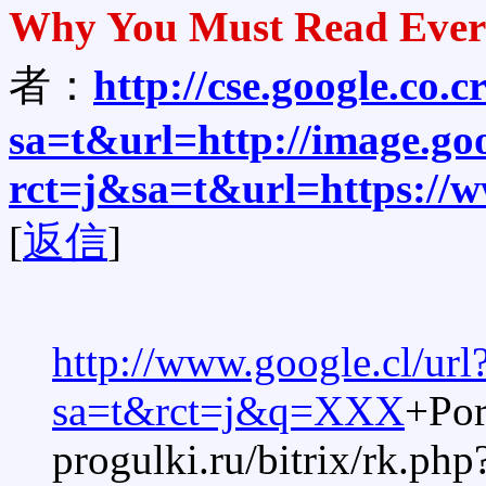
Why You Must Read Every
者：
http://cse.google.co.c
sa=t&url=http://image.go
rct=j&sa=t&url=https:
[
返信
]
http://www.google.cl/url
sa=t&rct=j&q=XXX
+Po
progulki.ru/bitrix/rk.php