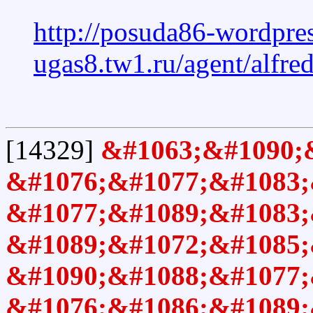
http://posuda86-wordpre
ugas8.tw1.ru/agent/alfred
[14329]
&#1063;&#1090;
&#1076;&#1077;&#1083;
&#1077;&#1089;&#1083;
&#1089;&#1072;&#1085;
&#1090;&#1088;&#1077;
&#1076;&#1086;&#1089;