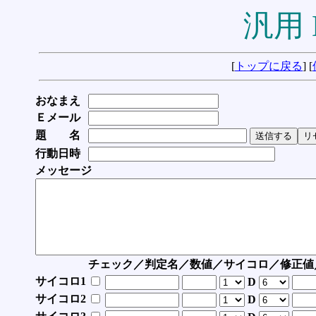
汎用 
[
トップに戻る
] [
おなまえ
Ｅメール
題 名
行動日時
メッセージ
チェック／判定名／数値／サイコロ／修正値
サイコロ1
D
サイコロ2
D