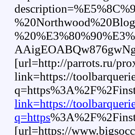
description=%E5%8
%20Northwood%20Bl
%20%E3%80%90%E3%
AAigEOABQw876gwNg
[url=http://parrots.ru/pr
link=https://toolbarqueri
q=https%3A%2F%2Finstan
link=https://toolbarqueri
q=https
%3A%2F%2Finstan
[url=https://www.bigsoc