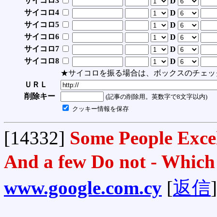
サイコロ3
D
サイコロ4
D
サイコロ5
D
サイコロ6
D
サイコロ7
D
サイコロ8
D
★サイコロを振る場合は、ボックスのチェッ
ＵＲＬ
削除キー
(記事の削除用。英数字で8文字以内)
クッキー情報を保存
[14332]
Some People Excel
And a few Do not - Whic
www.google.com.cy
[
返信
]