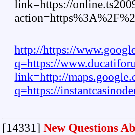
link=https://online.ts20
action=https%3A%2F%2Fin
http://https://www.googl
q=https://www.ducatifor
link=http://maps.google.
q=https://instantcasinode
[14331]
New Questions Ab