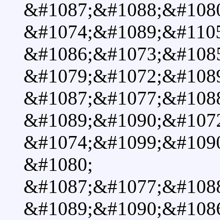
&#1087;&#1088;&#1080
&#1074;&#1089;&#110
&#1086;&#1073;&#1085
&#1079;&#1072;&#108
&#1087;&#1077;&#108
&#1089;&#1090;&#107
&#1074;&#1099;&#109
&#1080;
&#1087;&#1077;&#108
&#1089;&#1090;&#108