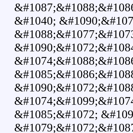
&#1087;&#1088;&#1086
&#1040; &#1090;&#107
&#1088;&#1077;&#107
&#1090;&#1072;&#108
&#1074;&#1088;&#108
&#1085;&#1086;&#1088
&#1090;&#1072;&#108
&#1074;&#1099;&#107
&#1085;&#1072; &#109
&#1079;&#1072;&#108