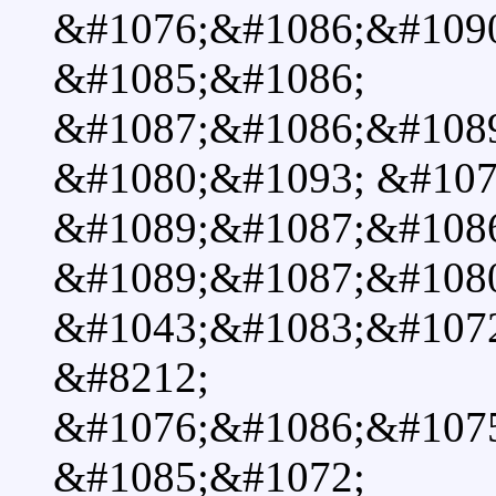
&#1076;&#1086;&#1090
&#1085;&#1086;
&#1087;&#1086;&#108
&#1080;&#1093; &#107
&#1089;&#1087;&#108
&#1089;&#1087;&#1080
&#1043;&#1083;&#107
&#8212;
&#1076;&#1086;&#107
&#1085;&#1072;