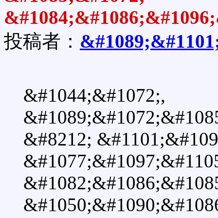
&#1084;&#1086;&#1096;
投稿者：
&#1089;&#1101
&#1044;&#1072;,
&#1089;&#1072;&#108
&#8212; &#1101;&#109
&#1077;&#1097;&#110
&#1082;&#1086;&#1085
&#1050;&#1090;&#1086