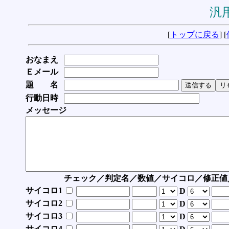
汎用
[
トップに戻る
] [
おなまえ
Ｅメール
題 名
行動日時
メッセージ
チェック／判定名／数値／サイコロ／修正値
サイコロ1
D
サイコロ2
D
サイコロ3
D
サイコロ4