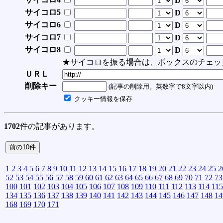
D
サイコロ5
D
サイコロ6
D
サイコロ7
D
サイコロ8
D
★サイコロを振る場合は、ボックスのチェッ
ＵＲＬ
削除キー
(記事の削除用。英数字で8文字以内)
クッキー情報を保存
1702
件の記事があります。
1
2
3
4
5
6
7
8
9
10
11
12
13
14
15
16
17
18
19
20
21
22
23
24
25
2
52
53
54
55
56
57
58
59
60
61
62
63
64
65
66
67
68
69
70
71
72
73
100
101
102
103
104
105
106
107
108
109
110
111
112
113
114
115
134
135
136
137
138
139
140
141
142
143
144
145
146
147
148
14
168
169
170
171