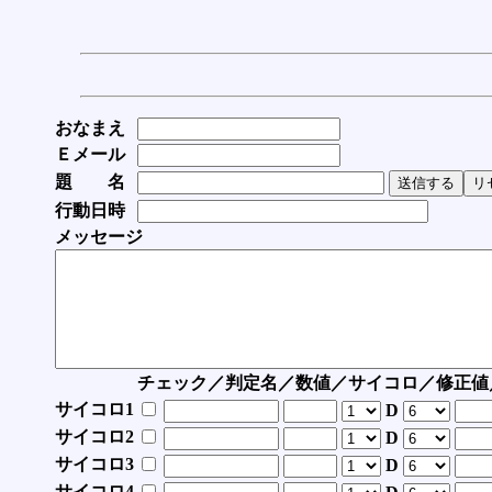
おなまえ
Ｅメール
題 名
行動日時
メッセージ
チェック／判定名／数値／サイコロ／修正値
サイコロ1
D
サイコロ2
D
サイコロ3
D
サイコロ4