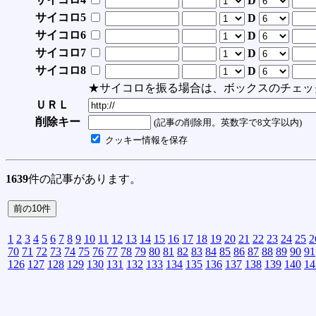
D
サイコロ5
D
サイコロ6
D
サイコロ7
D
サイコロ8
D
★サイコロを振る場合は、ボックスのチェッ
ＵＲＬ
削除キー
(記事の削除用。英数字で8文字以内)
クッキー情報を保存
1639
件の記事があります。
1
2
3
4
5
6
7
8
9
10
11
12
13
14
15
16
17
18
19
20
21
22
23
24
25
2
70
71
72
73
74
75
76
77
78
79
80
81
82
83
84
85
86
87
88
89
90
91
126
127
128
129
130
131
132
133
134
135
136
137
138
139
140
14