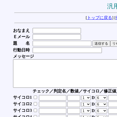
汎用
[
トップに戻る
] [
おなまえ
Ｅメール
題 名
行動日時
メッセージ
チェック／判定名／数値／サイコロ／修正値
サイコロ1
D
サイコロ2
D
サイコロ3
D
サイコロ4