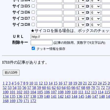
D
サイコロ5
D
サイコロ6
D
サイコロ7
D
サイコロ8
D
★サイコロを振る場合は、ボックスのチェッ
ＵＲＬ
削除キー
(記事の削除用。英数字で8文字以内)
クッキー情報を保存
1711
件の記事があります。
1
2
3
4
5
6
7
8
9
10
11
12
13
14
15
16
17
18
19
20
21
22
23
24
25
2
52
53
54
55
56
57
58
59
60
61
62
63
64
65
66
67
68
69
70
71
72
73
100
101
102
103
104
105
106
107
108
109
110
111
112
113
114
115
134
135
136
137
138
139
140
141
142
143
144
145
146
147
148
14
168
169
170
171
172