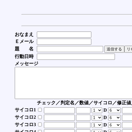
おなまえ
Ｅメール
題 名
行動日時
メッセージ
チェック／判定名／数値／サイコロ／修正値
サイコロ1
D
サイコロ2
D
サイコロ3
D
サイコロ4