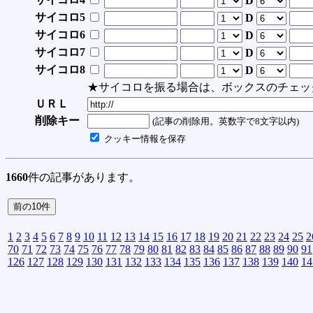
D
サイコロ5
D
サイコロ6
D
サイコロ7
D
サイコロ8
D
★サイコロを振る場合は、ボックスのチェッ
ＵＲＬ
削除キー
(記事の削除用。英数字で8文字以内)
クッキー情報を保存
1660
件の記事があります。
1
2
3
4
5
6
7
8
9
10
11
12
13
14
15
16
17
18
19
20
21
22
23
24
25
2
70
71
72
73
74
75
76
77
78
79
80
81
82
83
84
85
86
87
88
89
90
91
126
127
128
129
130
131
132
133
134
135
136
137
138
139
140
14