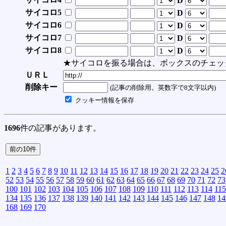
D
サイコロ5
D
サイコロ6
D
サイコロ7
D
サイコロ8
D
★サイコロを振る場合は、ボックスのチェッ
ＵＲＬ
削除キー
(記事の削除用。英数字で8文字以内)
クッキー情報を保存
1696
件の記事があります。
1
2
3
4
5
6
7
8
9
10
11
12
13
14
15
16
17
18
19
20
21
22
23
24
25
2
52
53
54
55
56
57
58
59
60
61
62
63
64
65
66
67
68
69
70
71
72
73
100
101
102
103
104
105
106
107
108
109
110
111
112
113
114
115
134
135
136
137
138
139
140
141
142
143
144
145
146
147
148
14
168
169
170