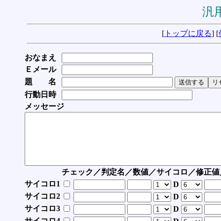
汎用
[
トップに戻る
] [
おなまえ
Ｅメール
題 名
行動日時
メッセージ
チェック／判定名／数値／サイコロ／修正値
サイコロ1
D
サイコロ2
D
サイコロ3
D
サイコロ4