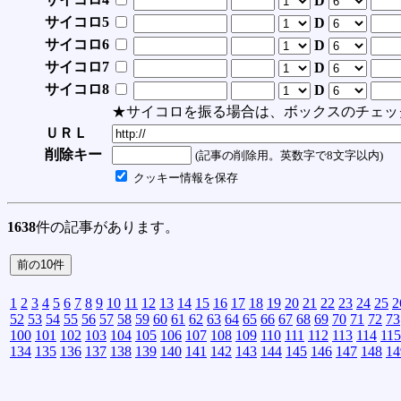
D
サイコロ5
D
サイコロ6
D
サイコロ7
D
サイコロ8
D
★サイコロを振る場合は、ボックスのチェッ
ＵＲＬ
削除キー
(記事の削除用。英数字で8文字以内)
クッキー情報を保存
1638
件の記事があります。
1
2
3
4
5
6
7
8
9
10
11
12
13
14
15
16
17
18
19
20
21
22
23
24
25
2
52
53
54
55
56
57
58
59
60
61
62
63
64
65
66
67
68
69
70
71
72
73
100
101
102
103
104
105
106
107
108
109
110
111
112
113
114
115
134
135
136
137
138
139
140
141
142
143
144
145
146
147
148
14