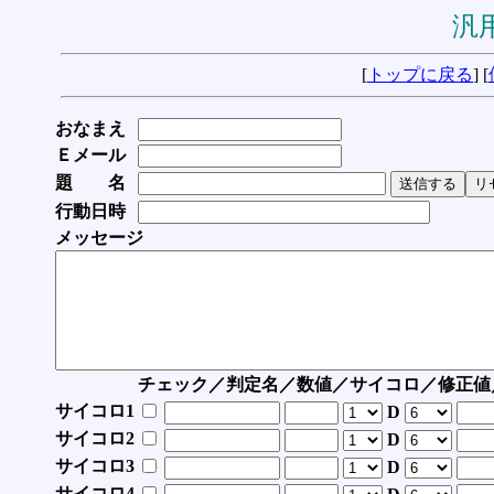
汎用
[
トップに戻る
] [
おなまえ
Ｅメール
題 名
行動日時
メッセージ
チェック／判定名／数値／サイコロ／修正値
サイコロ1
D
サイコロ2
D
サイコロ3
D
サイコロ4