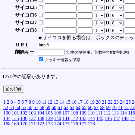
D
サイコロ5
D
サイコロ6
D
サイコロ7
D
サイコロ8
D
★サイコロを振る場合は、ボックスのチェッ
ＵＲＬ
削除キー
(記事の削除用。英数字で8文字以内)
クッキー情報を保存
1771
件の記事があります。
1
2
3
4
5
6
7
8
9
10
11
12
13
14
15
16
17
18
19
20
21
22
23
24
25
2
52
53
54
55
56
57
58
59
60
61
62
63
64
65
66
67
68
69
70
71
72
73
100
101
102
103
104
105
106
107
108
109
110
111
112
113
114
115
134
135
136
137
138
139
140
141
142
143
144
145
146
147
148
14
168
169
170
171
172
173
174
175
176
177
178