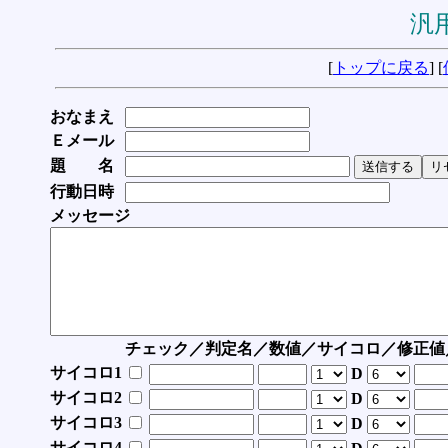
汎用
[
トップに戻る
] [
おなまえ
Ｅメール
題 名
行動日時
メッセージ
チェック／判定名／数値／サイコロ／修正値
サイコロ1
D
サイコロ2
D
サイコロ3
D
サイコロ4