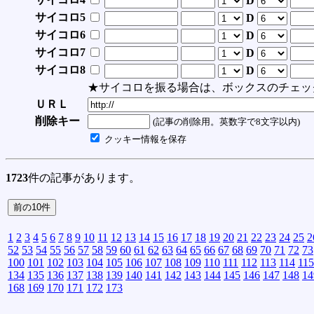
D
サイコロ5
D
サイコロ6
D
サイコロ7
D
サイコロ8
D
★サイコロを振る場合は、ボックスのチェッ
ＵＲＬ
削除キー
(記事の削除用。英数字で8文字以内)
クッキー情報を保存
1723
件の記事があります。
1
2
3
4
5
6
7
8
9
10
11
12
13
14
15
16
17
18
19
20
21
22
23
24
25
2
52
53
54
55
56
57
58
59
60
61
62
63
64
65
66
67
68
69
70
71
72
73
100
101
102
103
104
105
106
107
108
109
110
111
112
113
114
115
134
135
136
137
138
139
140
141
142
143
144
145
146
147
148
14
168
169
170
171
172
173