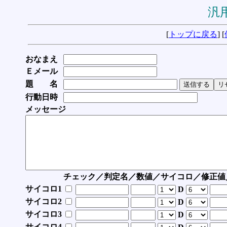
汎用
[
トップに戻る
] [
おなまえ
Ｅメール
題 名
行動日時
メッセージ
チェック／判定名／数値／サイコロ／修正値
サイコロ1
D
サイコロ2
D
サイコロ3
D
サイコロ4