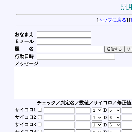
汎用
[
トップに戻る
] [
おなまえ
Ｅメール
題 名
行動日時
メッセージ
チェック／判定名／数値／サイコロ／修正値
サイコロ1
D
サイコロ2
D
サイコロ3
D
サイコロ4