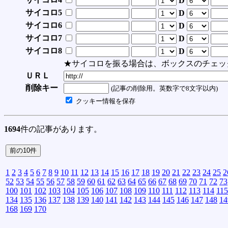
D
サイコロ5
D
サイコロ6
D
サイコロ7
D
サイコロ8
D
★サイコロを振る場合は、ボックスのチェッ
ＵＲＬ
削除キー
(記事の削除用。英数字で8文字以内)
クッキー情報を保存
1694
件の記事があります。
1
2
3
4
5
6
7
8
9
10
11
12
13
14
15
16
17
18
19
20
21
22
23
24
25
2
52
53
54
55
56
57
58
59
60
61
62
63
64
65
66
67
68
69
70
71
72
73
100
101
102
103
104
105
106
107
108
109
110
111
112
113
114
115
134
135
136
137
138
139
140
141
142
143
144
145
146
147
148
14
168
169
170