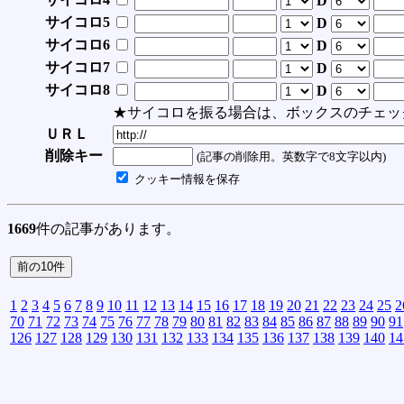
D
サイコロ5
D
サイコロ6
D
サイコロ7
D
サイコロ8
D
★サイコロを振る場合は、ボックスのチェッ
ＵＲＬ
削除キー
(記事の削除用。英数字で8文字以内)
クッキー情報を保存
1669
件の記事があります。
1
2
3
4
5
6
7
8
9
10
11
12
13
14
15
16
17
18
19
20
21
22
23
24
25
2
70
71
72
73
74
75
76
77
78
79
80
81
82
83
84
85
86
87
88
89
90
91
126
127
128
129
130
131
132
133
134
135
136
137
138
139
140
14