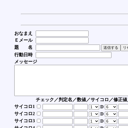
おなまえ
Ｅメール
題 名
行動日時
メッセージ
チェック／判定名／数値／サイコロ／修正値
サイコロ1
D
サイコロ2
D
サイコロ3
D
サイコロ4