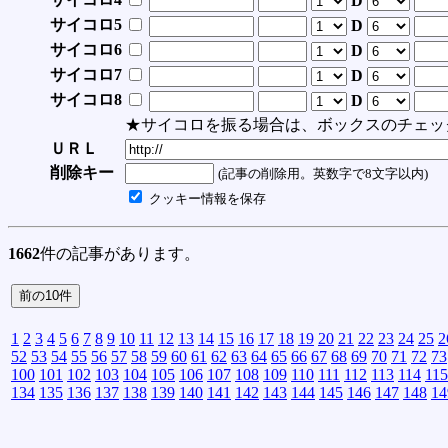
D
サイコロ5
D
サイコロ6
D
サイコロ7
D
サイコロ8
D
★サイコロを振る場合は、ボックスのチェッ
ＵＲＬ
削除キー
(記事の削除用。英数字で8文字以内)
クッキー情報を保存
1662
件の記事があります。
1
2
3
4
5
6
7
8
9
10
11
12
13
14
15
16
17
18
19
20
21
22
23
24
25
2
52
53
54
55
56
57
58
59
60
61
62
63
64
65
66
67
68
69
70
71
72
73
100
101
102
103
104
105
106
107
108
109
110
111
112
113
114
115
134
135
136
137
138
139
140
141
142
143
144
145
146
147
148
14