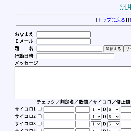
汎用
[
トップに戻る
] [
おなまえ
Ｅメール
題 名
行動日時
メッセージ
チェック／判定名／数値／サイコロ／修正値
サイコロ1
D
サイコロ2
D
サイコロ3
D
サイコロ4