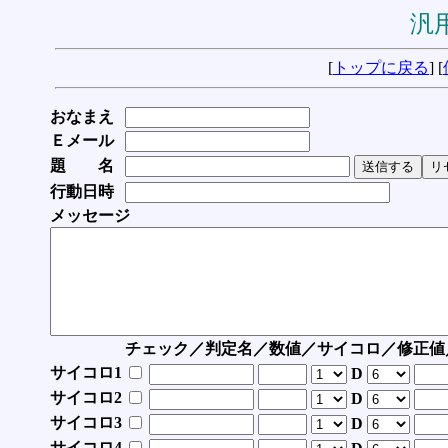
汎用
[
トップに戻る
] [
おなまえ
Ｅメール
題 名
行動日時
メッセージ
チェック／判定名／数値／サイコロ／修正値
サイコロ1
D
サイコロ2
D
サイコロ3
D
サイコロ4