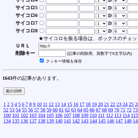
D
サイコロ5
D
サイコロ6
D
サイコロ7
D
サイコロ8
D
★サイコロを振る場合は、ボックスのチェッ
ＵＲＬ
削除キー
(記事の削除用。英数字で8文字以内)
クッキー情報を保存
1643
件の記事があります。
1
2
3
4
5
6
7
8
9
10
11
12
13
14
15
16
17
18
19
20
21
22
23
24
25
2
52
53
54
55
56
57
58
59
60
61
62
63
64
65
66
67
68
69
70
71
72
73
100
101
102
103
104
105
106
107
108
109
110
111
112
113
114
115
134
135
136
137
138
139
140
141
142
143
144
145
146
147
148
14