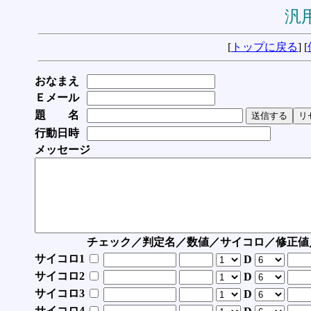
汎用
[
トップに戻る
] [
おなまえ
Ｅメール
題 名
行動日時
メッセージ
チェック／判定名／数値／サイコロ／修正値
サイコロ1
D
サイコロ2
D
サイコロ3
D
サイコロ4