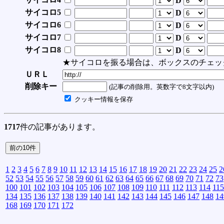
D
サイコロ5
D
サイコロ6
D
サイコロ7
D
サイコロ8
D
★サイコロを振る場合は、ボックスのチェッ
ＵＲＬ
削除キー
(記事の削除用。英数字で8文字以内)
クッキー情報を保存
1717
件の記事があります。
1
2
3
4
5
6
7
8
9
10
11
12
13
14
15
16
17
18
19
20
21
22
23
24
25
2
52
53
54
55
56
57
58
59
60
61
62
63
64
65
66
67
68
69
70
71
72
73
100
101
102
103
104
105
106
107
108
109
110
111
112
113
114
115
134
135
136
137
138
139
140
141
142
143
144
145
146
147
148
14
168
169
170
171
172