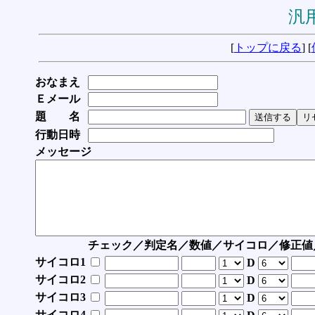
汎用
[
トップに戻る
] [
おなまえ
Ｅメール
題 名
行動日時
メッセージ
チェック／判定名／数値／サイコロ／修正値
サイコロ1
D
サイコロ2
D
サイコロ3
D
サイコロ4