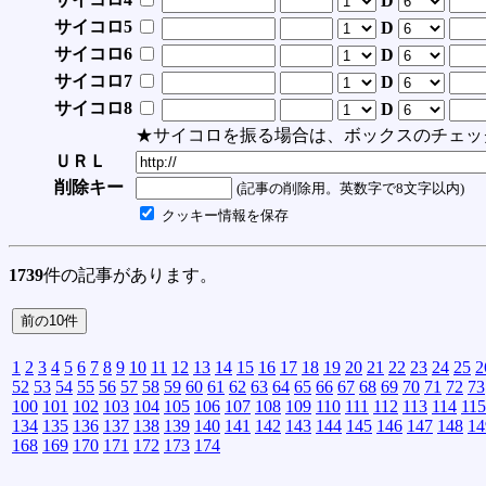
D
サイコロ5
D
サイコロ6
D
サイコロ7
D
サイコロ8
D
★サイコロを振る場合は、ボックスのチェッ
ＵＲＬ
削除キー
(記事の削除用。英数字で8文字以内)
クッキー情報を保存
1739
件の記事があります。
1
2
3
4
5
6
7
8
9
10
11
12
13
14
15
16
17
18
19
20
21
22
23
24
25
2
52
53
54
55
56
57
58
59
60
61
62
63
64
65
66
67
68
69
70
71
72
73
100
101
102
103
104
105
106
107
108
109
110
111
112
113
114
115
134
135
136
137
138
139
140
141
142
143
144
145
146
147
148
14
168
169
170
171
172
173
174