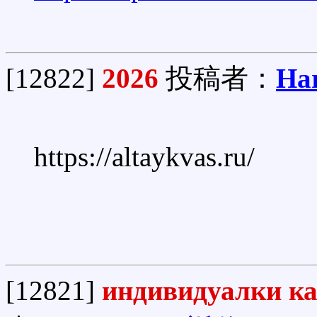
[12822]
2026
投稿者：
Har
https://altaykvas.ru/
[12821]
индивидуалки ка