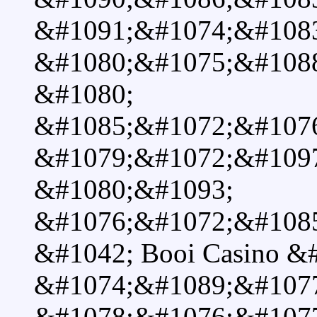
&#1091;&#1074;&#108
&#1080;&#1075;&#1088
&#1080;
&#1085;&#1072;&#107
&#1079;&#1072;&#109
&#1080;&#1093;
&#1076;&#1072;&#1085
&#1042; Booi Casino &
&#1074;&#1089;&#107
&#1078;&#1076;&#107