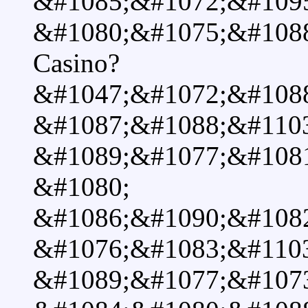
&#1085;&#1072;&#109
&#1080;&#1075;&#1088
Casino?
&#1047;&#1072;&#108
&#1087;&#1088;&#110
&#1089;&#1077;&#108
&#1080;
&#1086;&#1090;&#108
&#1076;&#1083;&#110
&#1089;&#1077;&#107