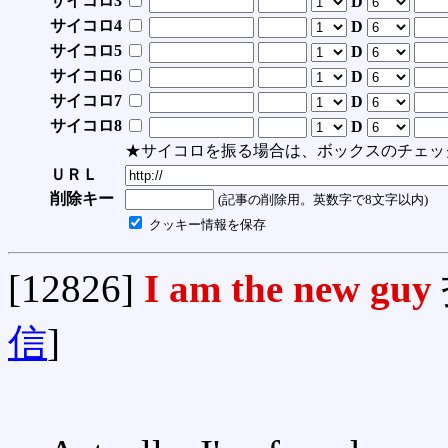
サイコロ3
D
サイコロ4
D
サイコロ5
D
サイコロ6
D
サイコロ7
D
サイコロ8
D
★サイコロを振る場合は、ボックスのチェッ
ＵＲＬ
削除キー
(記事の削除用。英数字で8文字以内)
クッキー情報を保存
[12826]
I am the new guy
信
]