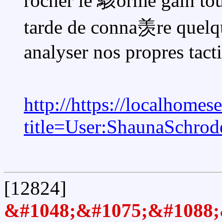
rocher le 駭orme gain tout
tarde de conna羡re quelqu
analyser nos propres tact
http://https://localhomes
title=User:ShaunaSchrod
[12824]
&#1048;&#1075;&#1088;