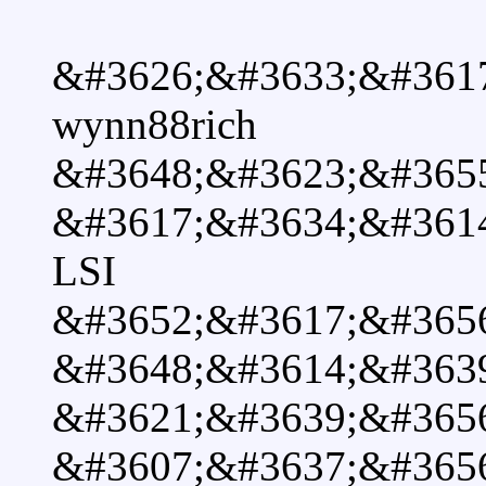
&#3626;&#3633;&#361
wynn88rich
&#3648;&#3623;&#365
&#3617;&#3634;&#361
LSI
&#3652;&#3617;&#365
&#3648;&#3614;&#363
&#3621;&#3639;&#365
&#3607;&#3637;&#365