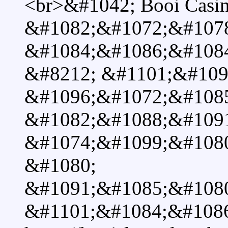
<br>&#1042; Booi Casi
&#1082;&#1072;&#107
&#1084;&#1086;&#108
&#8212; &#1101;&#109
&#1096;&#1072;&#1085
&#1082;&#1088;&#109
&#1074;&#1099;&#108
&#1080;
&#1091;&#1085;&#108
&#1101;&#1084;&#1086