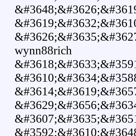
&#3648;&#3626;&#361
&#3619;&#3632;&#361
&#3626;&#3635;&#362
wynn88rich
&#3618;&#3633;&#359
&#3610;&#3634;&#358
&#3614;&#3619;&#365
&#3629;&#3656;&#363
&#3607;&#3635;&#365
&#3592;&#3610;&#364