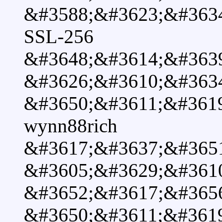
&#3588;&#3623;&#363
SSL-256
&#3648;&#3614;&#363
&#3626;&#3610;&#363
&#3650;&#3611;&#361
wynn88rich
&#3617;&#3637;&#365
&#3605;&#3629;&#361
&#3652;&#3617;&#365
&#3650;&#3611;&#361