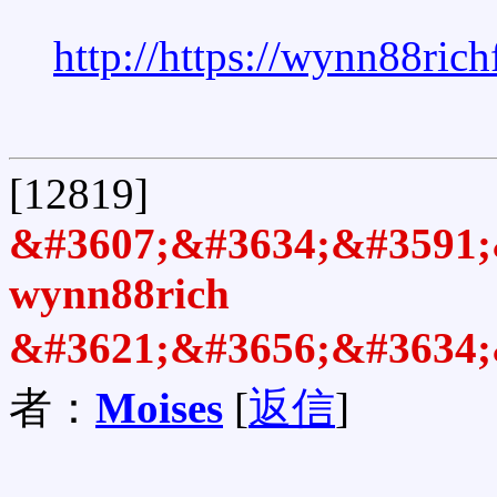
http://https://wynn88rich
[12819]
&#3607;&#3634;&#3591;
wynn88rich
&#3621;&#3656;&#3634;
者：
Moises
[
返信
]