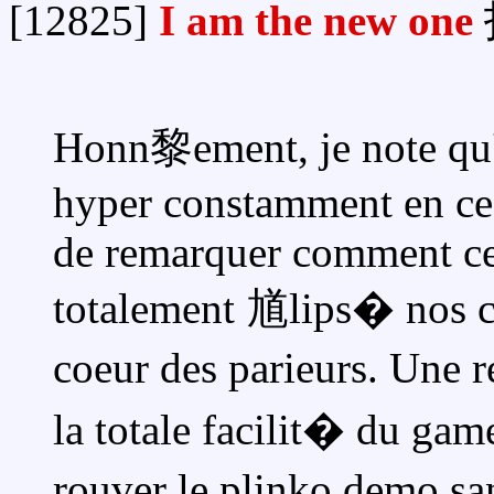
[12825]
I am the new one
Honn黎ement, je note qu'
hyper constamment en ce
de remarquer comment ce
totalement 馗lips� nos cl
coeur des parieurs. Une 
la totale facilit� du gam
rouver le plinko demo sa