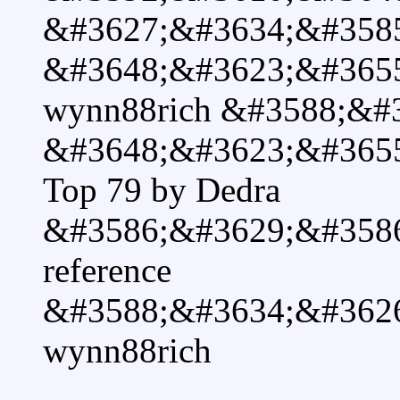
&#3627;&#3634;&#358
&#3648;&#3623;&#365
wynn88rich &#3588;&#
&#3648;&#3623;&#365
Top 79 by Dedra
&#3586;&#3629;&#358
reference
&#3588;&#3634;&#362
wynn88rich