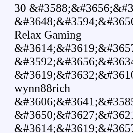
30 &#3588;&#3656;&#3
&#3648;&#3594;&#3656
Relax Gaming
&#3614;&#3619;&#365
&#3592;&#3656;&#363
&#3619;&#3632;&#361
wynn88rich
&#3606;&#3641;&#358
&#3650;&#3627;&#362
&#3614;&#3619;&#365