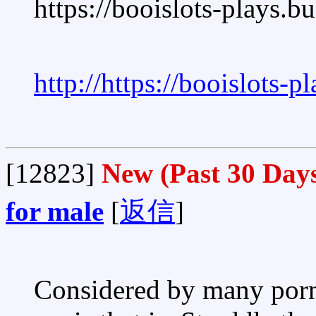
https://booislots-plays.b
http://https://booislots-p
[12823]
New (Past 30 Day
for male
[
返信
]
Considered by many porn 