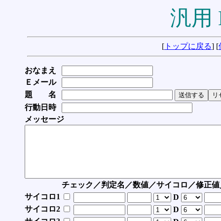
汎用 
[
トップに戻る
] [
おなまえ
Ｅメール
題 名
行動日時
メッセージ
チェック／判定名／数値／サイコロ／修正値
サイコロ1
D
サイコロ2
D