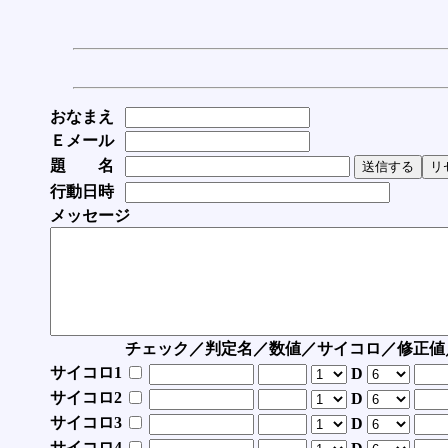
おなまえ
Ｅメール
題 名
行動日時
メッセージ
チェック／判定名／数値／サイコロ／修正値
サイコロ1
D
サイコロ2
D
サイコロ3
D
サイコロ4