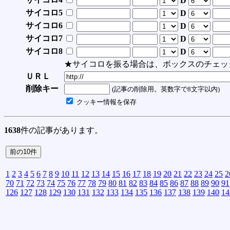
D
サイコロ5
D
サイコロ6
D
サイコロ7
D
サイコロ8
D
★サイコロを振る場合は、ボックスのチェッ
ＵＲＬ
削除キー
(記事の削除用。英数字で8文字以内)
クッキー情報を保存
1638
件の記事があります。
1
2
3
4
5
6
7
8
9
10
11
12
13
14
15
16
17
18
19
20
21
22
23
24
25
2
70
71
72
73
74
75
76
77
78
79
80
81
82
83
84
85
86
87
88
89
90
91
126
127
128
129
130
131
132
133
134
135
136
137
138
139
140
14