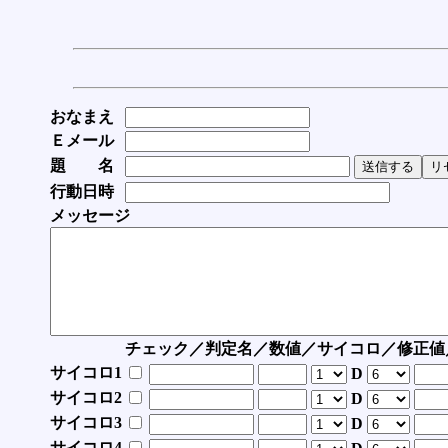
おなまえ
Ｅメール
題 名
行動日時
メッセージ
チェック／判定名／数値／サイコロ／修正値
サイコロ1
D
サイコロ2
D
サイコロ3
D
サイコロ4