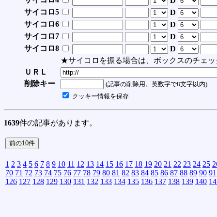
D
サイコロ5
D
サイコロ6
D
サイコロ7
D
サイコロ8
D
★サイコロを振る場合は、ボックスのチェッ
ＵＲＬ
削除キー
(記事の削除用。英数字で8文字以内)
クッキー情報を保存
1639
件の記事があります。
1
2
3
4
5
6
7
8
9
10
11
12
13
14
15
16
17
18
19
20
21
22
23
24
25
2
70
71
72
73
74
75
76
77
78
79
80
81
82
83
84
85
86
87
88
89
90
91
126
127
128
129
130
131
132
133
134
135
136
137
138
139
140
14