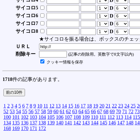
D
サイコロ5
D
サイコロ6
D
サイコロ7
D
サイコロ8
D
★サイコロを振る場合は、ボックスのチェッ
ＵＲＬ
削除キー
(記事の削除用。英数字で8文字以内)
クッキー情報を保存
1718
件の記事があります。
1
2
3
4
5
6
7
8
9
10
11
12
13
14
15
16
17
18
19
20
21
22
23
24
25
2
52
53
54
55
56
57
58
59
60
61
62
63
64
65
66
67
68
69
70
71
72
73
100
101
102
103
104
105
106
107
108
109
110
111
112
113
114
115
134
135
136
137
138
139
140
141
142
143
144
145
146
147
148
14
168
169
170
171
172