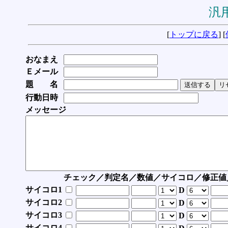
汎用
[
トップに戻る
] [
おなまえ
Ｅメール
題 名
行動日時
メッセージ
チェック／判定名／数値／サイコロ／修正値
サイコロ1
D
サイコロ2
D
サイコロ3
D
サイコロ4