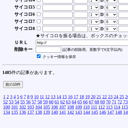
D
サイコロ5
D
サイコロ6
D
サイコロ7
D
サイコロ8
D
★サイコロを振る場合は、ボックスのチェッ
ＵＲＬ
削除キー
(記事の削除用。英数字で8文字以内)
クッキー情報を保存
1485
件の記事があります。
1
2
3
4
5
6
7
8
9
10
11
12
13
14
15
16
17
18
19
20
21
22
23
24
25
2
52
53
54
55
56
57
58
59
60
61
62
63
64
65
66
67
68
69
70
71
72
73
100
101
102
103
104
105
106
107
108
109
110
111
112
113
114
115
134
135
136
137
138
139
140
141
142
143
144
145
146
147
148
14