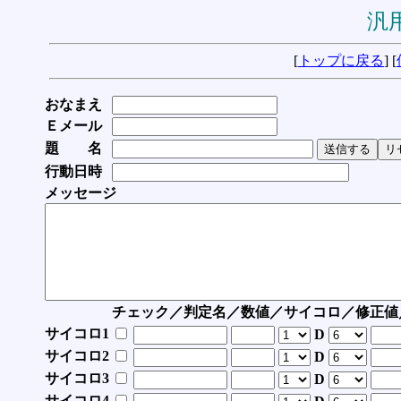
汎用
[
トップに戻る
] [
おなまえ
Ｅメール
題 名
行動日時
メッセージ
チェック／判定名／数値／サイコロ／修正値
サイコロ1
D
サイコロ2
D
サイコロ3
D
サイコロ4