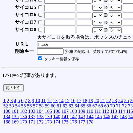
D
サイコロ5
D
サイコロ6
D
サイコロ7
D
サイコロ8
D
★サイコロを振る場合は、ボックスのチェッ
ＵＲＬ
削除キー
(記事の削除用。英数字で8文字以内)
クッキー情報を保存
1771
件の記事があります。
1
2
3
4
5
6
7
8
9
10
11
12
13
14
15
16
17
18
19
20
21
22
23
24
25
2
52
53
54
55
56
57
58
59
60
61
62
63
64
65
66
67
68
69
70
71
72
73
100
101
102
103
104
105
106
107
108
109
110
111
112
113
114
115
134
135
136
137
138
139
140
141
142
143
144
145
146
147
148
14
168
169
170
171
172
173
174
175
176
177
178