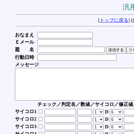
汎用
[
トップに戻る
] [
おなまえ
Ｅメール
題 名
行動日時
メッセージ
チェック／判定名／数値／サイコロ／修正値
サイコロ1
D
サイコロ2
D
サイコロ3
D
サイコロ4