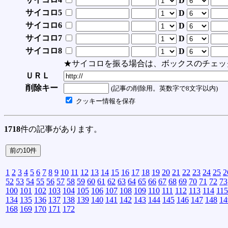
D
サイコロ5
D
サイコロ6
D
サイコロ7
D
サイコロ8
D
★サイコロを振る場合は、ボックスのチェッ
ＵＲＬ
削除キー
(記事の削除用。英数字で8文字以内)
クッキー情報を保存
1718
件の記事があります。
1
2
3
4
5
6
7
8
9
10
11
12
13
14
15
16
17
18
19
20
21
22
23
24
25
2
52
53
54
55
56
57
58
59
60
61
62
63
64
65
66
67
68
69
70
71
72
73
100
101
102
103
104
105
106
107
108
109
110
111
112
113
114
115
134
135
136
137
138
139
140
141
142
143
144
145
146
147
148
14
168
169
170
171
172