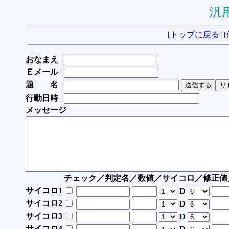
汎用
[
トップに戻る
] [
おなまえ
Ｅメール
題 名
行動日時
メッセージ
チェック／判定名／数値／サイコロ／修正値
サイコロ1
D
サイコロ2
D
サイコロ3
D
サイコロ4