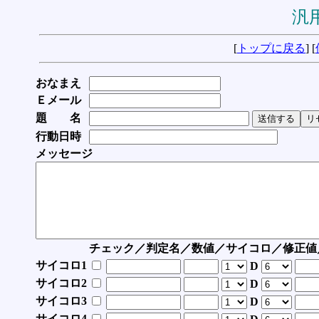
汎用
[
トップに戻る
] [
おなまえ
Ｅメール
題 名
行動日時
メッセージ
チェック／判定名／数値／サイコロ／修正値
サイコロ1
D
サイコロ2
D
サイコロ3
D
サイコロ4