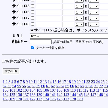
D
サイコロ5
D
サイコロ6
D
サイコロ7
D
サイコロ8
D
★サイコロを振る場合は、ボックスのチェッ
ＵＲＬ
削除キー
(記事の削除用。英数字で8文字以内)
クッキー情報を保存
1782
件の記事があります。
1
2
3
4
5
6
7
8
9
10
11
12
13
14
15
16
17
18
19
20
21
22
23
24
25
2
52
53
54
55
56
57
58
59
60
61
62
63
64
65
66
67
68
69
70
71
72
73
100
101
102
103
104
105
106
107
108
109
110
111
112
113
114
115
134
135
136
137
138
139
140
141
142
143
144
145
146
147
148
14
168
169
170
171
172
173
174
175
176
177
178
179