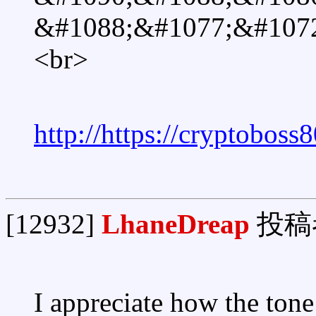
&#1088;&#1077;&#1072
<br>
http://https://cryptoboss8
[12932]
LhaneDreap
投稿
I appreciate how the tone