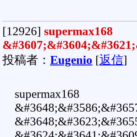
[12926]
supermax168
&#3607;&#3604;&#3621;
投稿者：
Eugenio
[
返信
]
supermax168
&#3648;&#3586;&#365
&#3648;&#3623;&#365
&#3624;&#3641;&#360