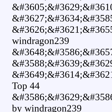
&#3605;&#3629;&#361
&#3627;&#3634;&#358
&#3626;&#3621;&#365
windragon239
&#3648;&#3586;&#365
&#3588;&#3639;&#362
&#3649;&#3614;&#362
Top 44
&#3586;&#3629;&#358
by windragon239