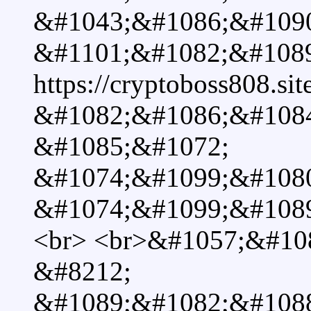
&#1043;&#1086;&#1090
&#1101;&#1082;&#108
https://cryptoboss808.s
&#1082;&#1086;&#108
&#1085;&#1072;
&#1074;&#1099;&#108
&#1074;&#1099;&#1089
<br> <br>&#1057;&#10
&#8212;
&#1089;&#1082;&#108