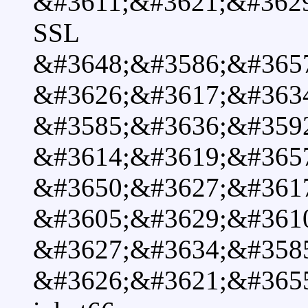
&#3611;&#3621;&#362
SSL
&#3648;&#3586;&#365
&#3626;&#3617;&#363
&#3585;&#3636;&#359
&#3614;&#3619;&#365
&#3650;&#3627;&#361
&#3605;&#3629;&#361
&#3627;&#3634;&#358
&#3626;&#3621;&#365