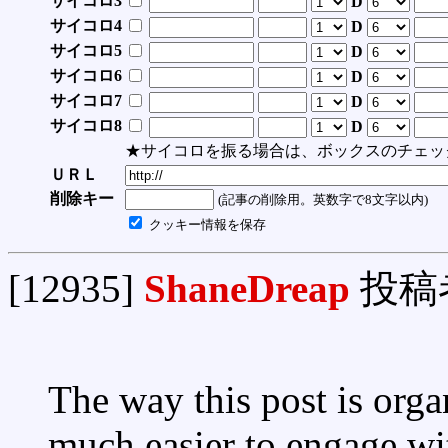
サイコロ3
D
サイコロ4
D
サイコロ5
D
サイコロ6
D
サイコロ7
D
サイコロ8
D
★サイコロを振る場合は、ボックスのチェッ
ＵＲＬ
削除キー
(記事の削除用。英数字で8文字以内)
クッキー情報を保存
[12935]
ShaneDreap
投稿
The way this post is org
much easier to engage wi