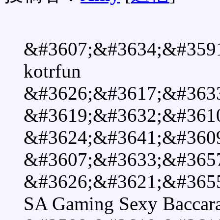
&#3607;&#3634;&#359
kotrfun
&#3626;&#3617;&#363
&#3619;&#3632;&#361
&#3624;&#3641;&#360
&#3607;&#3633;&#365
&#3626;&#3621;&#3655
SA Gaming Sexy Baccara