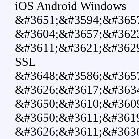
iOS Android Windows
&#3651;&#3594;&#365
&#3604;&#3657;&#362
&#3611;&#3621;&#362
SSL
&#3648;&#3586;&#365
&#3626;&#3617;&#363
&#3650;&#3610;&#360
&#3650;&#3611;&#361
&#3626;&#3611;&#363