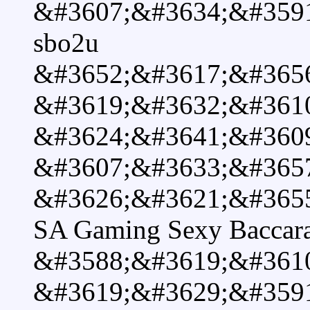
&#3607;&#3634;&#359
sbo2u
&#3652;&#3617;&#365
&#3619;&#3632;&#361
&#3624;&#3641;&#360
&#3607;&#3633;&#365
&#3626;&#3621;&#3655
SA Gaming Sexy Baccara
&#3588;&#3619;&#361
&#3619;&#3629;&#359