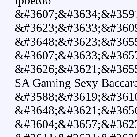
ipbet66
&#3607;&#3634;&#359
&#3623;&#3633;&#360
&#3648;&#3623;&#365
&#3607;&#3633;&#365
&#3626;&#3621;&#3655
SA Gaming Sexy Baccara
&#3588;&#3619;&#361
&#3648;&#3621;&#365
&#3604;&#3657;&#362