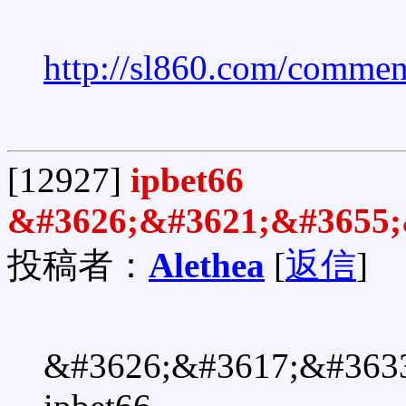
http://sl860.com/commen
[12927]
ipbet66
&#3626;&#3621;&#3655;
投稿者：
Alethea
[
返信
]
&#3626;&#3617;&#363