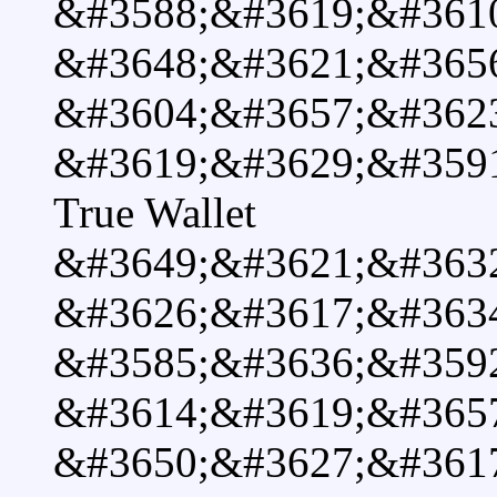
&#3588;&#3619;&#361
&#3648;&#3621;&#365
&#3604;&#3657;&#362
&#3619;&#3629;&#359
True Wallet
&#3649;&#3621;&#363
&#3626;&#3617;&#363
&#3585;&#3636;&#359
&#3614;&#3619;&#365
&#3650;&#3627;&#361