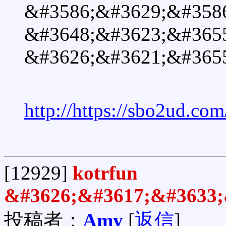
&#3586;&#3629;&#358
&#3648;&#3623;&#3655
&#3626;&#3621;&#365
http://https://sbo2ud.com
[12929]
kotrfun
&#3626;&#3617;&#3633;
投稿者：
Amy
[
返信
]