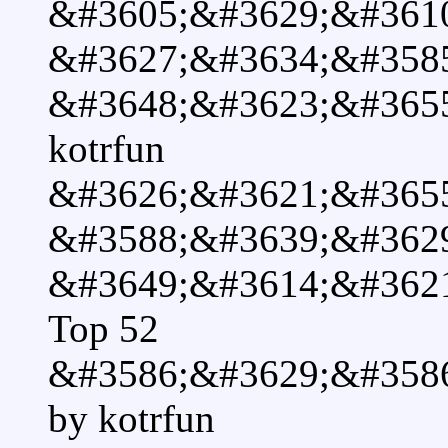
&#3605;&#3629;&#361
&#3627;&#3634;&#358
&#3648;&#3623;&#365
kotrfun
&#3626;&#3621;&#365
&#3588;&#3639;&#362
&#3649;&#3614;&#362
Top 52
&#3586;&#3629;&#358
by kotrfun