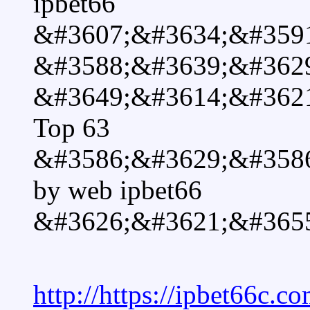
ipbet66
&#3607;&#3634;&#359
&#3588;&#3639;&#362
&#3649;&#3614;&#362
Top 63
&#3586;&#3629;&#358
by web ipbet66
&#3626;&#3621;&#365
http://https://ipbet66c.co