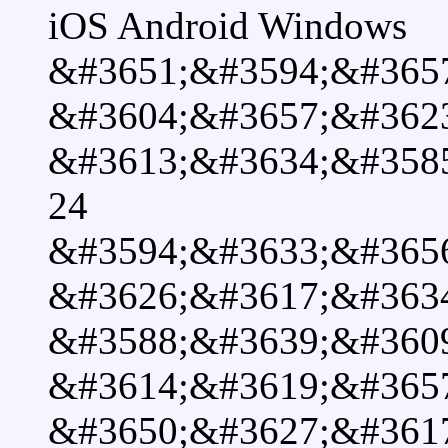
iOS Android Windows
&#3651;&#3594;&#365
&#3604;&#3657;&#362
&#3613;&#3634;&#358
24
&#3594;&#3633;&#365
&#3626;&#3617;&#363
&#3588;&#3639;&#360
&#3614;&#3619;&#365
&#3650;&#3627;&#361