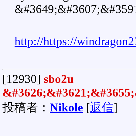
&#3649;&#3607;&#359
http://https://windragon
[12930]
sbo2u
&#3626;&#3621;&#3655;
投稿者：
Nikole
[
返信
]