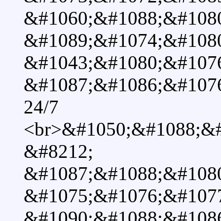
&#1060;&#1088;&#1080
&#1089;&#1074;&#108
&#1043;&#1080;&#1076
&#1087;&#1086;&#107
24/7
<br>&#1050;&#1088;&
&#8212;
&#1087;&#1088;&#1080
&#1075;&#1076;&#107
&#1090;&#1088;&#108