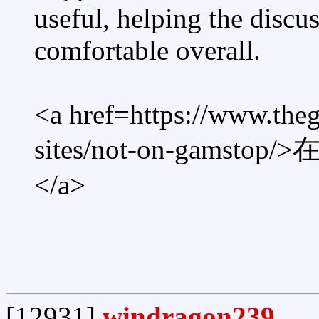
useful, helping the disc
comfortable overall.
<a href=https://www.the
sites/not-on-gam
</a>
[12931]
windragon239