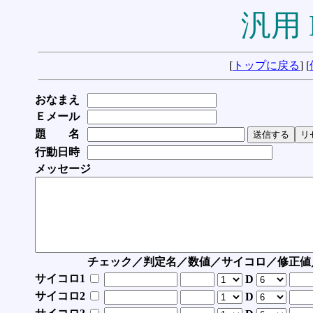
汎用 
[
トップに戻る
] [
おなまえ
Ｅメール
題 名
行動日時
メッセージ
チェック／判定名／数値／サイコロ／修正値
サイコロ1
D
サイコロ2
D