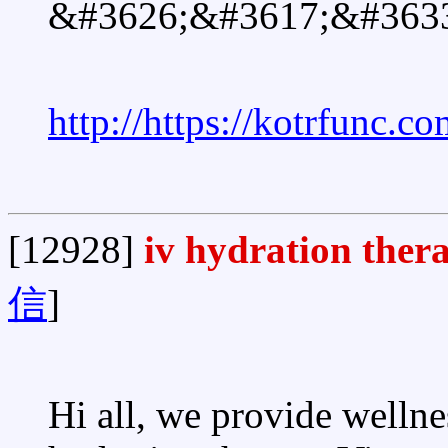
&#3626;&#3617;&#363
http://https://kotrfunc.co
[12928]
iv hydration ther
信
]
Hi all, we provide wellne