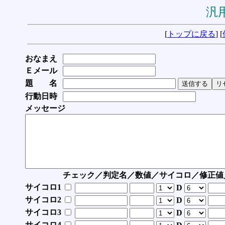
汎用
[
トップに戻る
] [
おなまえ
Ｅメール
題 名
行動日時
メッセージ
チェック／判定名／数値／サイコロ／修正値
サイコロ1
D
サイコロ2
D
サイコロ3
D
サイコロ4