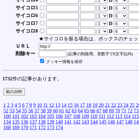
D
サイコロ5
D
サイコロ6
D
サイコロ7
D
サイコロ8
D
★サイコロを振る場合は、ボックスのチェッ
ＵＲＬ
削除キー
(記事の削除用。英数字で8文字以内)
クッキー情報を保存
1732
件の記事があります。
1
2
3
4
5
6
7
8
9
10
11
12
13
14
15
16
17
18
19
20
21
22
23
24
25
2
52
53
54
55
56
57
58
59
60
61
62
63
64
65
66
67
68
69
70
71
72
73
100
101
102
103
104
105
106
107
108
109
110
111
112
113
114
115
134
135
136
137
138
139
140
141
142
143
144
145
146
147
148
14
168
169
170
171
172
173
174