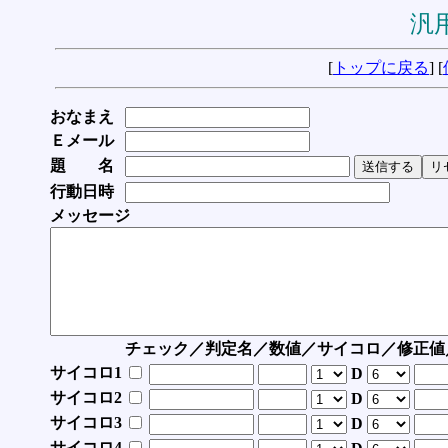
汎用
[
トップに戻る
] [
おなまえ
Ｅメール
題 名
行動日時
メッセージ
チェック／判定名／数値／サイコロ／修正値
サイコロ1
D
サイコロ2
D
サイコロ3
D
サイコロ4