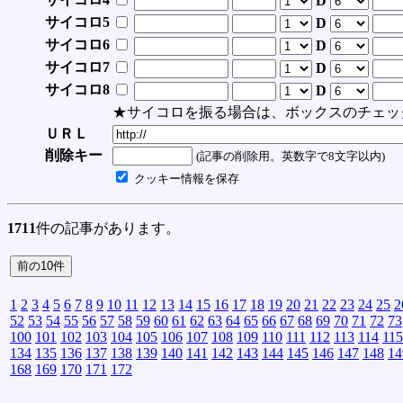
D
サイコロ5
D
サイコロ6
D
サイコロ7
D
サイコロ8
D
★サイコロを振る場合は、ボックスのチェッ
ＵＲＬ
削除キー
(記事の削除用。英数字で8文字以内)
クッキー情報を保存
1711
件の記事があります。
1
2
3
4
5
6
7
8
9
10
11
12
13
14
15
16
17
18
19
20
21
22
23
24
25
2
52
53
54
55
56
57
58
59
60
61
62
63
64
65
66
67
68
69
70
71
72
73
100
101
102
103
104
105
106
107
108
109
110
111
112
113
114
115
134
135
136
137
138
139
140
141
142
143
144
145
146
147
148
14
168
169
170
171
172