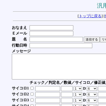
汎用
[
トップに戻る
] [
おなまえ
Ｅメール
題 名
行動日時
メッセージ
チェック／判定名／数値／サイコロ／修正値
サイコロ1
D
サイコロ2
D
サイコロ3
D
サイコロ4