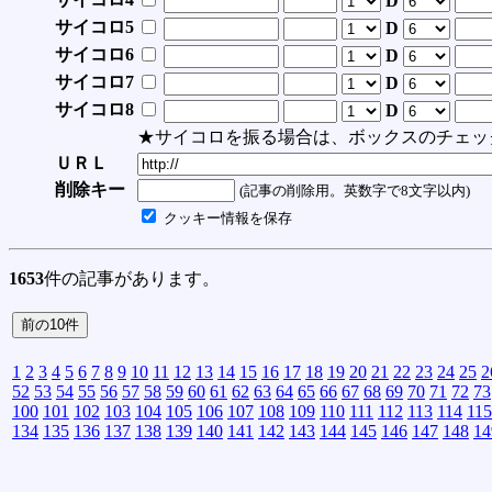
D
サイコロ5
D
サイコロ6
D
サイコロ7
D
サイコロ8
D
★サイコロを振る場合は、ボックスのチェッ
ＵＲＬ
削除キー
(記事の削除用。英数字で8文字以内)
クッキー情報を保存
1653
件の記事があります。
1
2
3
4
5
6
7
8
9
10
11
12
13
14
15
16
17
18
19
20
21
22
23
24
25
2
52
53
54
55
56
57
58
59
60
61
62
63
64
65
66
67
68
69
70
71
72
73
100
101
102
103
104
105
106
107
108
109
110
111
112
113
114
115
134
135
136
137
138
139
140
141
142
143
144
145
146
147
148
14