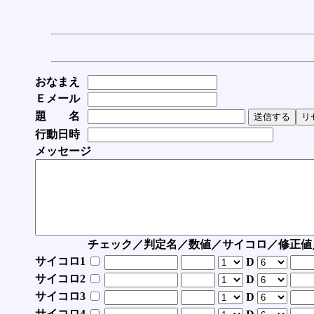
おなまえ
Ｅメール
題 名
行動日時
メッセージ
チェック／判定名／数値／サイコロ／修正値
サイコロ1
D
サイコロ2
D
サイコロ3
D
サイコロ4