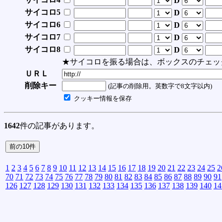
D
サイコロ5
D
サイコロ6
D
サイコロ7
D
サイコロ8
D
★サイコロを振る場合は、ボックスのチェッ
ＵＲＬ
削除キー
(記事の削除用。英数字で8文字以内)
クッキー情報を保存
1642
件の記事があります。
1
2
3
4
5
6
7
8
9
10
11
12
13
14
15
16
17
18
19
20
21
22
23
24
25
2
70
71
72
73
74
75
76
77
78
79
80
81
82
83
84
85
86
87
88
89
90
91
126
127
128
129
130
131
132
133
134
135
136
137
138
139
140
14