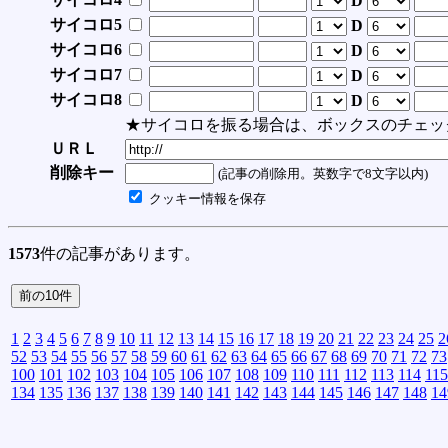
D
サイコロ5
D
サイコロ6
D
サイコロ7
D
サイコロ8
D
★サイコロを振る場合は、ボックスのチェッ
ＵＲＬ
削除キー
(記事の削除用。英数字で8文字以内)
クッキー情報を保存
1573
件の記事があります。
1
2
3
4
5
6
7
8
9
10
11
12
13
14
15
16
17
18
19
20
21
22
23
24
25
2
52
53
54
55
56
57
58
59
60
61
62
63
64
65
66
67
68
69
70
71
72
73
100
101
102
103
104
105
106
107
108
109
110
111
112
113
114
115
134
135
136
137
138
139
140
141
142
143
144
145
146
147
148
14