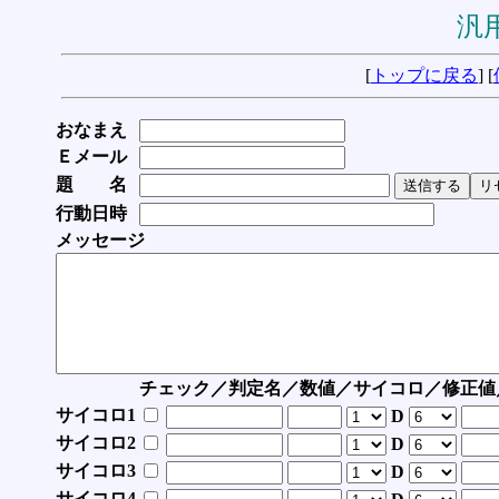
汎用
[
トップに戻る
] [
おなまえ
Ｅメール
題 名
行動日時
メッセージ
チェック／判定名／数値／サイコロ／修正値
サイコロ1
D
サイコロ2
D
サイコロ3
D
サイコロ4