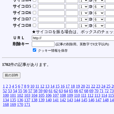
D
サイコロ5
D
サイコロ6
D
サイコロ7
D
サイコロ8
D
★サイコロを振る場合は、ボックスのチェッ
ＵＲＬ
削除キー
(記事の削除用。英数字で8文字以内)
クッキー情報を保存
1702
件の記事があります。
1
2
3
4
5
6
7
8
9
10
11
12
13
14
15
16
17
18
19
20
21
22
23
24
25
2
52
53
54
55
56
57
58
59
60
61
62
63
64
65
66
67
68
69
70
71
72
73
100
101
102
103
104
105
106
107
108
109
110
111
112
113
114
115
134
135
136
137
138
139
140
141
142
143
144
145
146
147
148
14
168
169
170
171