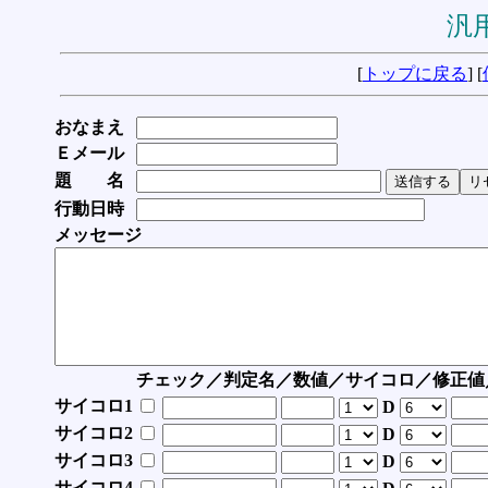
汎用
[
トップに戻る
] [
おなまえ
Ｅメール
題 名
行動日時
メッセージ
チェック／判定名／数値／サイコロ／修正値
サイコロ1
D
サイコロ2
D
サイコロ3
D
サイコロ4