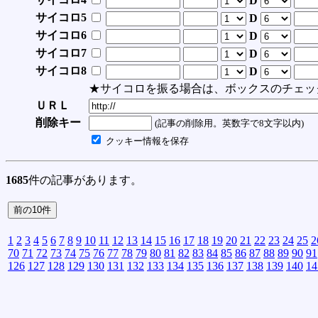
D
サイコロ5
D
サイコロ6
D
サイコロ7
D
サイコロ8
D
★サイコロを振る場合は、ボックスのチェッ
ＵＲＬ
削除キー
(記事の削除用。英数字で8文字以内)
クッキー情報を保存
1685
件の記事があります。
1
2
3
4
5
6
7
8
9
10
11
12
13
14
15
16
17
18
19
20
21
22
23
24
25
2
70
71
72
73
74
75
76
77
78
79
80
81
82
83
84
85
86
87
88
89
90
91
126
127
128
129
130
131
132
133
134
135
136
137
138
139
140
14