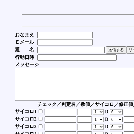
おなまえ
Ｅメール
題 名
行動日時
メッセージ
チェック／判定名／数値／サイコロ／修正値
サイコロ1
D
サイコロ2
D
サイコロ3
D
サイコロ4