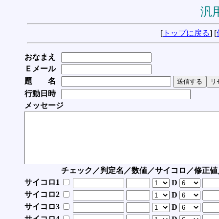
汎用
[
トップに戻る
] [
おなまえ
Ｅメール
題 名
行動日時
メッセージ
チェック／判定名／数値／サイコロ／修正値
サイコロ1
D
サイコロ2
D
サイコロ3
D
サイコロ4