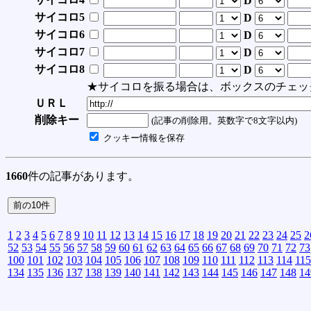
D
サイコロ5
D
サイコロ6
D
サイコロ7
D
サイコロ8
D
★サイコロを振る場合は、ボックスのチェッ
ＵＲＬ
削除キー
(記事の削除用。英数字で8文字以内)
クッキー情報を保存
1660
件の記事があります。
1
2
3
4
5
6
7
8
9
10
11
12
13
14
15
16
17
18
19
20
21
22
23
24
25
2
52
53
54
55
56
57
58
59
60
61
62
63
64
65
66
67
68
69
70
71
72
73
100
101
102
103
104
105
106
107
108
109
110
111
112
113
114
115
134
135
136
137
138
139
140
141
142
143
144
145
146
147
148
14