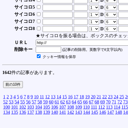
D
サイコロ5
D
サイコロ6
D
サイコロ7
D
サイコロ8
D
★サイコロを振る場合は、ボックスのチェッ
ＵＲＬ
削除キー
(記事の削除用。英数字で8文字以内)
クッキー情報を保存
1642
件の記事があります。
1
2
3
4
5
6
7
8
9
10
11
12
13
14
15
16
17
18
19
20
21
22
23
24
25
2
52
53
54
55
56
57
58
59
60
61
62
63
64
65
66
67
68
69
70
71
72
73
100
101
102
103
104
105
106
107
108
109
110
111
112
113
114
115
134
135
136
137
138
139
140
141
142
143
144
145
146
147
148
14