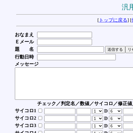
汎用
[
トップに戻る
] [
おなまえ
Ｅメール
題 名
行動日時
メッセージ
チェック／判定名／数値／サイコロ／修正値
サイコロ1
D
サイコロ2
D
サイコロ3
D
サイコロ4