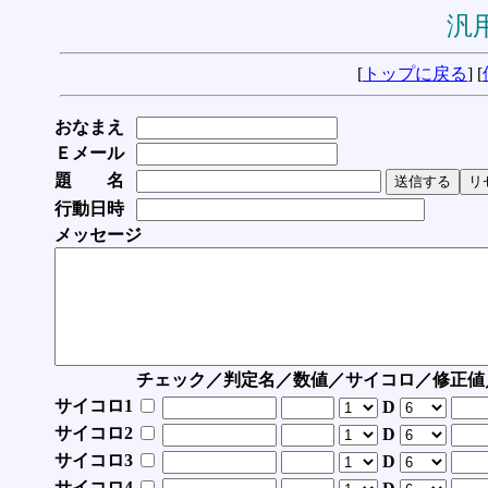
汎用
[
トップに戻る
] [
おなまえ
Ｅメール
題 名
行動日時
メッセージ
チェック／判定名／数値／サイコロ／修正値
サイコロ1
D
サイコロ2
D
サイコロ3
D
サイコロ4