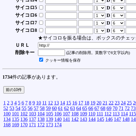
D
サイコロ5
D
サイコロ6
D
サイコロ7
D
サイコロ8
D
★サイコロを振る場合は、ボックスのチェッ
ＵＲＬ
削除キー
(記事の削除用。英数字で8文字以内)
クッキー情報を保存
1734
件の記事があります。
1
2
3
4
5
6
7
8
9
10
11
12
13
14
15
16
17
18
19
20
21
22
23
24
25
2
52
53
54
55
56
57
58
59
60
61
62
63
64
65
66
67
68
69
70
71
72
73
100
101
102
103
104
105
106
107
108
109
110
111
112
113
114
115
134
135
136
137
138
139
140
141
142
143
144
145
146
147
148
14
168
169
170
171
172
173
174