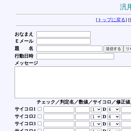
汎用
[
トップに戻る
] [
おなまえ
Ｅメール
題 名
行動日時
メッセージ
チェック／判定名／数値／サイコロ／修正値
サイコロ1
D
サイコロ2
D
サイコロ3
D
サイコロ4