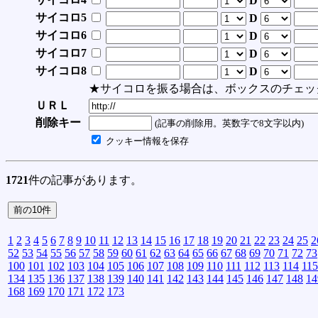
D
サイコロ5
D
サイコロ6
D
サイコロ7
D
サイコロ8
D
★サイコロを振る場合は、ボックスのチェッ
ＵＲＬ
削除キー
(記事の削除用。英数字で8文字以内)
クッキー情報を保存
1721
件の記事があります。
1
2
3
4
5
6
7
8
9
10
11
12
13
14
15
16
17
18
19
20
21
22
23
24
25
2
52
53
54
55
56
57
58
59
60
61
62
63
64
65
66
67
68
69
70
71
72
73
100
101
102
103
104
105
106
107
108
109
110
111
112
113
114
115
134
135
136
137
138
139
140
141
142
143
144
145
146
147
148
14
168
169
170
171
172
173