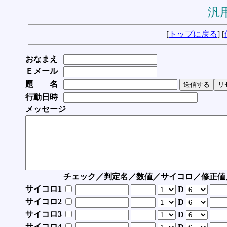
汎用
[
トップに戻る
] [
おなまえ
Ｅメール
題 名
行動日時
メッセージ
チェック／判定名／数値／サイコロ／修正値
サイコロ1
D
サイコロ2
D
サイコロ3
D
サイコロ4