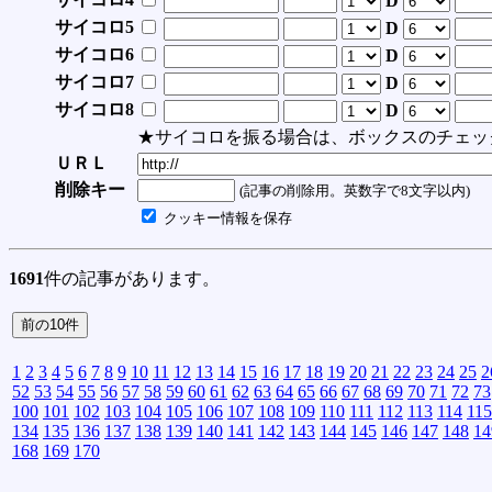
D
サイコロ5
D
サイコロ6
D
サイコロ7
D
サイコロ8
D
★サイコロを振る場合は、ボックスのチェッ
ＵＲＬ
削除キー
(記事の削除用。英数字で8文字以内)
クッキー情報を保存
1691
件の記事があります。
1
2
3
4
5
6
7
8
9
10
11
12
13
14
15
16
17
18
19
20
21
22
23
24
25
2
52
53
54
55
56
57
58
59
60
61
62
63
64
65
66
67
68
69
70
71
72
73
100
101
102
103
104
105
106
107
108
109
110
111
112
113
114
115
134
135
136
137
138
139
140
141
142
143
144
145
146
147
148
14
168
169
170