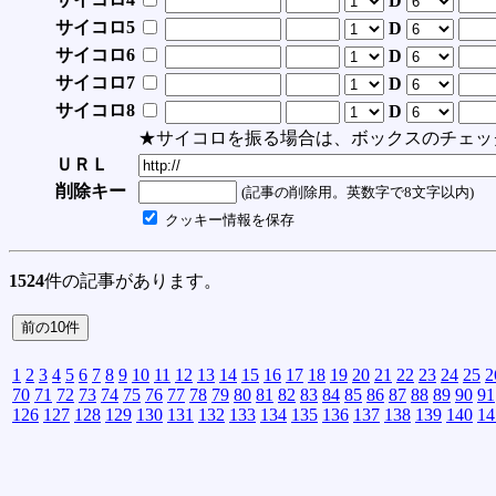
D
サイコロ5
D
サイコロ6
D
サイコロ7
D
サイコロ8
D
★サイコロを振る場合は、ボックスのチェッ
ＵＲＬ
削除キー
(記事の削除用。英数字で8文字以内)
クッキー情報を保存
1524
件の記事があります。
1
2
3
4
5
6
7
8
9
10
11
12
13
14
15
16
17
18
19
20
21
22
23
24
25
2
70
71
72
73
74
75
76
77
78
79
80
81
82
83
84
85
86
87
88
89
90
91
126
127
128
129
130
131
132
133
134
135
136
137
138
139
140
14