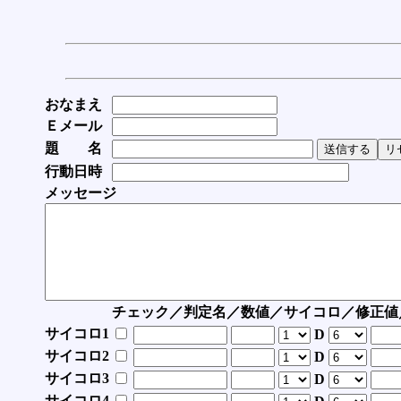
おなまえ
Ｅメール
題 名
行動日時
メッセージ
チェック／判定名／数値／サイコロ／修正値
サイコロ1
D
サイコロ2
D
サイコロ3
D
サイコロ4