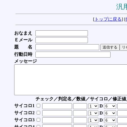
汎用
[
トップに戻る
] [
おなまえ
Ｅメール
題 名
行動日時
メッセージ
チェック／判定名／数値／サイコロ／修正値
サイコロ1
D
サイコロ2
D
サイコロ3
D
サイコロ4