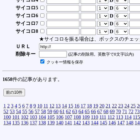
D
サイコロ5
D
サイコロ6
D
サイコロ7
D
サイコロ8
D
★サイコロを振る場合は、ボックスのチェッ
ＵＲＬ
削除キー
(記事の削除用。英数字で8文字以内)
クッキー情報を保存
1658
件の記事があります。
1
2
3
4
5
6
7
8
9
10
11
12
13
14
15
16
17
18
19
20
21
22
23
24
25
2
52
53
54
55
56
57
58
59
60
61
62
63
64
65
66
67
68
69
70
71
72
73
100
101
102
103
104
105
106
107
108
109
110
111
112
113
114
115
134
135
136
137
138
139
140
141
142
143
144
145
146
147
148
14